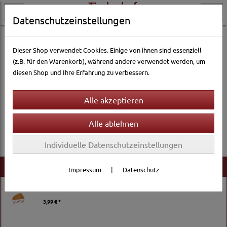
Datenschutzeinstellungen
Vogelwelt
Vogelfutter
CeDe Eifutter
Dieser Shop verwendet Cookies. Einige von ihnen sind essenziell
(z.B. für den Warenkorb), während andere verwendet werden, um
diesen Shop und Ihre Erfahrung zu verbessern.
Es wurden leider keine Produkte gefunden.
Individuelle Datenschutzeinstellungen
Neu im Shop
Impressum
|
Datenschutz
Nobby Kleintier-Ecknapf - 100ml
3,99 € *