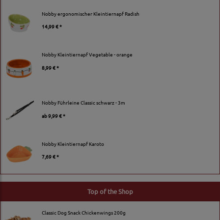
Nobby ergonomischer Kleintiernapf Radish
14,99 € *
Nobby Kleintiernapf Vegetable - orange
8,99 € *
Nobby Führleine Classic schwarz - 3m
ab
9,99 € *
Nobby Kleintiernapf Karoto
7,69 € *
Top of the Shop
Classic Dog Snack Chickenwings 200g