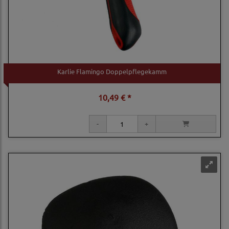
Karlie Flamingo Doppelpflegekamm
10,49 € *