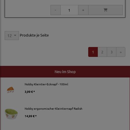
Produkte je Seite
12
1
2
3
»
Neu im Shop
Nobby Kleintier-Ecknapf - 100ml
3,99 € *
Nobby ergonomischer Kleintiernapf Radish
14,99 € *