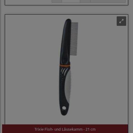
Trixie Floh- und Läusekamm - 21 cm