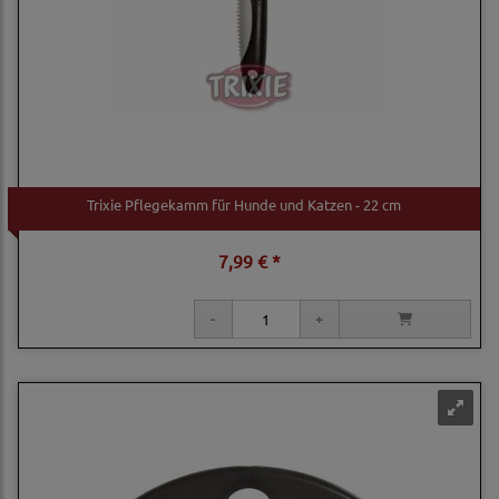
Trixie Pflegekamm für Hunde und Katzen - 22 cm
7,99 € *