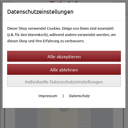
Datenschutzeinstellungen
Hundewelt
Pflege & Gesundheit
Fellpflege
Fellkämme
Dieser Shop verwendet Cookies. Einige von ihnen sind essenziell
(z.B. für den Warenkorb), während andere verwendet werden, um
diesen Shop und Ihre Erfahrung zu verbessern.
Filter
Sortierung wählen
Produkte je Seite
12
1
2
3
»
Individuelle Datenschutzeinstellungen
Impressum
|
Datenschutz