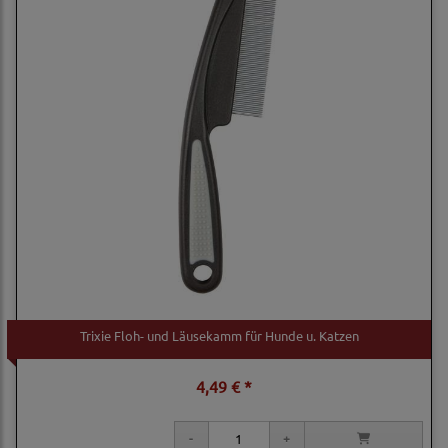
Trixie Floh- und Läusekamm für Hunde u. Katzen
4,49 € *