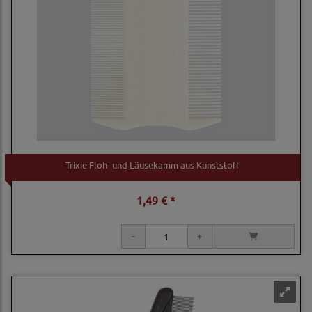
Trixie Floh- und Läusekamm aus Kunststoff
1,49 € *