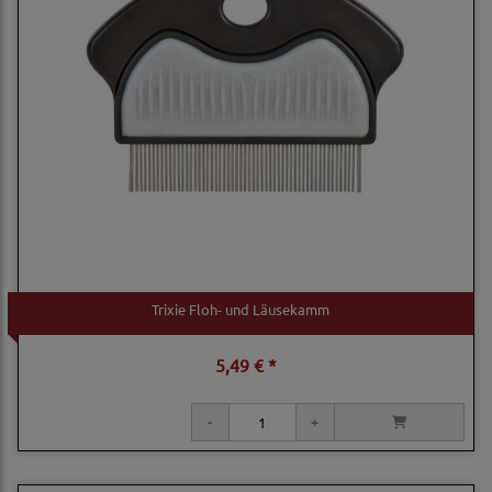
Trixie Floh- und Läusekamm
5,49 € *