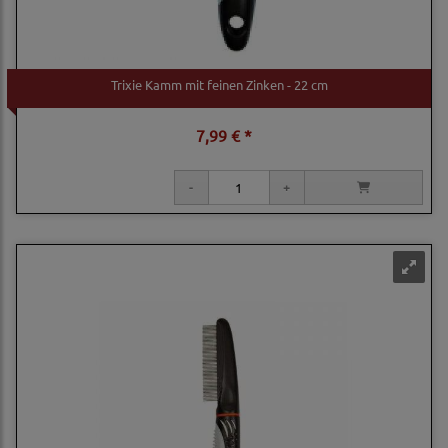
Trixie Kamm mit feinen Zinken - 22 cm
7,99 € *