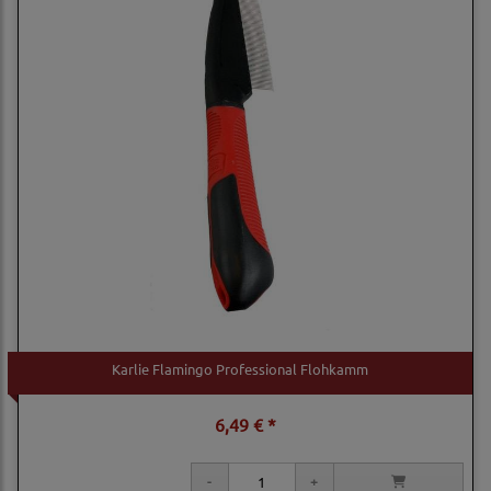
Karlie Flamingo Professional Flohkamm
6,49 € *