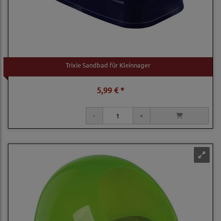
Trixie Sandbad für Kleinnager
5,99 € *