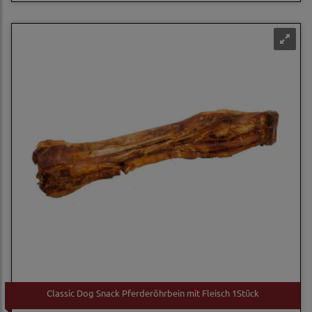
Classic Dog Snack Pferderöhrbein mit Fleisch 1Stück