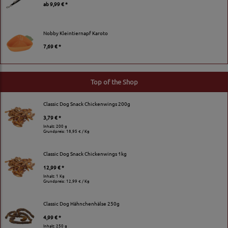
ab
9,99 € *
Nobby Kleintiernapf Karoto
7,69 € *
Top of the Shop
Classic Dog Snack Chickenwings 200g
3,79 € *
Inhalt: 200 g
Grundpreis:
18,95 € / Kg
Classic Dog Snack Chickenwings 1kg
12,99 € *
Inhalt: 1 Kg
Grundpreis:
12,99 € / Kg
Classic Dog Hähnchenhälse 250g
4,99 € *
Inhalt: 250 g