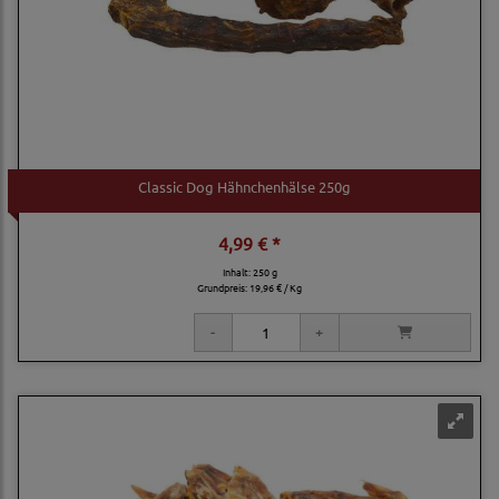
Classic Dog Hähnchenhälse 250g
4,99 € *
Inhalt: 250 g
Grundpreis:
19,96 € / Kg