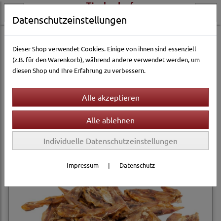
Datenschutzeinstellungen
Hundewelt
Hundesnacks
Classic Trockenware
Dieser Shop verwendet Cookies. Einige von ihnen sind essenziell
(z.B. für den Warenkorb), während andere verwendet werden, um
diesen Shop und Ihre Erfahrung zu verbessern.
Filter
Sortierung wählen
Produkte je Seite
12
1
2
...
6
»
Individuelle Datenschutzeinstellungen
Impressum
|
Datenschutz