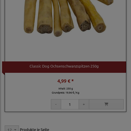
Classic Dog Ochsenschwanzspitzen 250g
4,99 € *
Inhalt: 250 g
Grundpreis:
19,96 € / Kg
Produkte je Seite
12