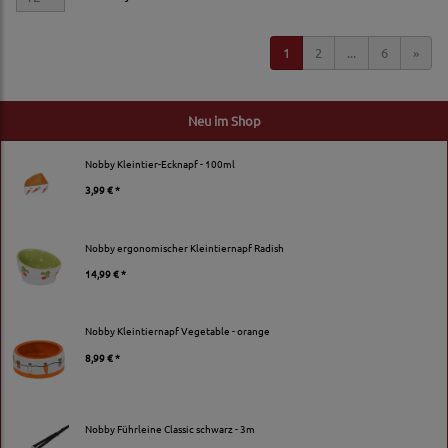
1
2
...
6
»
Neu im Shop
Nobby Kleintier-Ecknapf - 100ml
3,99 € *
Nobby ergonomischer Kleintiernapf Radish
14,99 € *
Nobby Kleintiernapf Vegetable - orange
8,99 € *
Nobby Führleine Classic schwarz - 3m