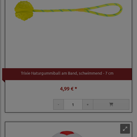
Trixie Naturgummiball am Band, schwimmend - 7 cm
4,99 € *