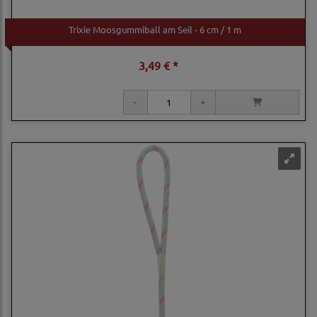
Trixie Moosgummiball am Seil - 6 cm / 1 m
3,49 € *