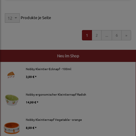
Produkte je Seite
12
1
2
...
6
»
Neu im Shop
Nobby Kleintier-Ecknapf - 100ml
3,99 € *
Nobby ergonomischer Kleintiernapf Radish
14,99 € *
Nobby Kleintiernapf Vegetable - orange
8,99 € *