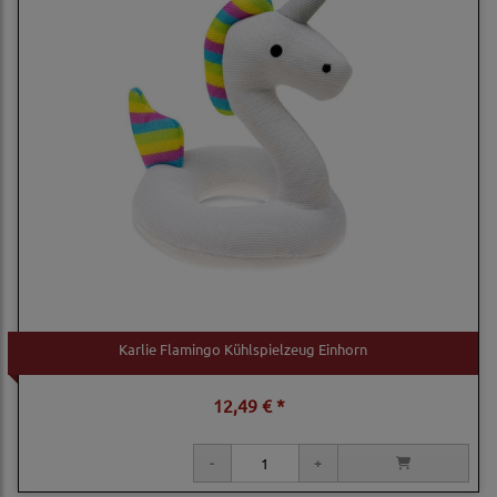
Karlie Flamingo Kühlspielzeug Einhorn
12,49 € *