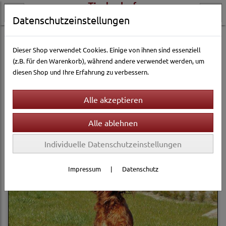
Datenschutzeinstellungen
Hundewelt
Hundespielzeug & Sport
Aqua-Spielzeug
Dieser Shop verwendet Cookies. Einige von ihnen sind essenziell
(z.B. für den Warenkorb), während andere verwendet werden, um
diesen Shop und Ihre Erfahrung zu verbessern.
Filter
Sortierung wählen
Produkte je Seite
12
1
2
...
6
»
Individuelle Datenschutzeinstellungen
Impressum
|
Datenschutz