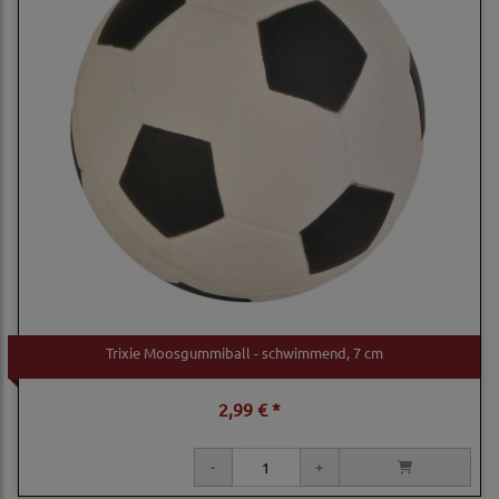
Trixie Moosgummiball - schwimmend, 7 cm
2,99 € *