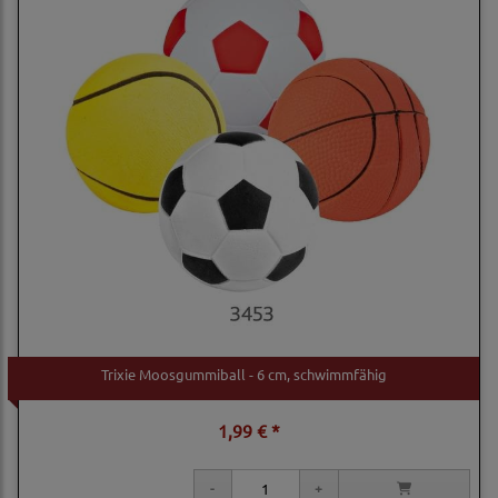
Trixie Moosgummiball - 6 cm, schwimmfähig
1,99 € *