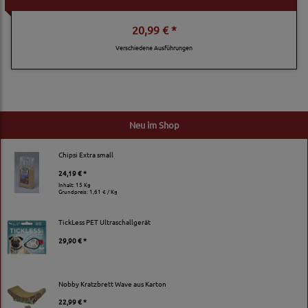
20,99 € *
Verschiedene Ausführungen
Neu im Shop
Chipsi Extra small
24,19 € *
Inhalt: 15 Kg
Grundpreis:
1,61 € / Kg
TickLess PET Ultraschallgerät
29,90 € *
Nobby Kratzbrett Wave aus Karton
22,99 € *