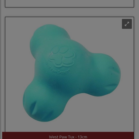
West Paw Tux - 13cm