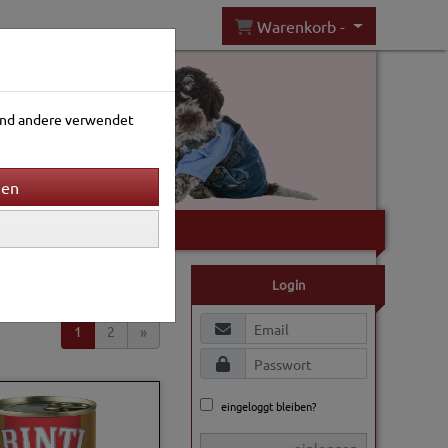
Warenkorb -
rend andere verwendet
Gartenwelt
Sortierung wählen
Login
1
2
»
eingeloggt bleiben?