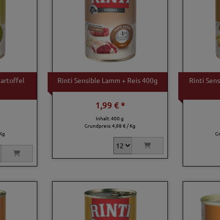
artoffel
Rinti Sensible Lamm + Reis 400g
Rinti Sen
1,99 € *
Inhalt: 400 g
Grundpreis:
4,98 € / Kg
 Kg
G