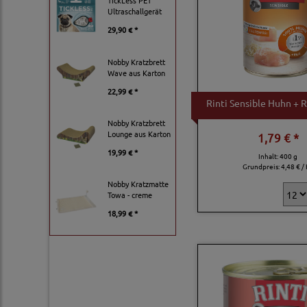
TickLess PET
Ultraschallgerät
29,90 € *
Nobby Kratzbrett
Wave aus Karton
22,99 € *
Rinti Sensible Huhn + 
Nobby Kratzbrett
Lounge aus Karton
1,79 € *
19,99 € *
Inhalt: 400 g
Grundpreis:
4,48 € /
Nobby Kratzmatte
Towa - creme
18,99 € *