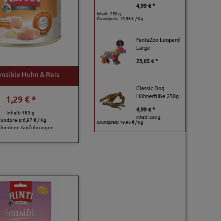
4,99 € *
Inhalt: 250 g
Grundpreis:
19,96 € / Kg
FantaZoo Leopard
Large
23,65 € *
ensible Huhn & Reis
Classic Dog
Hühnerfüße 250g
1,29 € *
4,99 € *
Inhalt: 185 g
Inhalt: 250 g
rundpreis:
6,97 € / Kg
Grundpreis:
19,96 € / Kg
chiedene Ausführungen