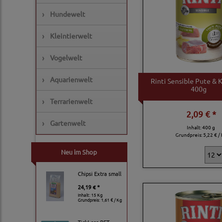
›
Hundewelt
›
Kleintierwelt
›
Vogelwelt
›
Aquarienwelt
Rinti Sensible Pute & K
400g
›
Terrarienwelt
2,09 € *
›
Gartenwelt
Inhalt: 400 g
Grundpreis:
5,22 € /
Neu im Shop
Chipsi Extra small
24,19 € *
Inhalt: 15 Kg
Grundpreis:
1,61 € / Kg