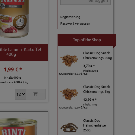
einloggen
Registrierung
Passwort vergessen
Top of the Shop
sible Lamm + Kartoffel
Classic Dog Snack
400g
Chickenwings 200g
3,79 € *
1,99 € *
Inhalt: 200 g
Grundpreis:
18,95 € / Kg
Inhalt: 400 g
rundpreis:
4,98 € / Kg
Classic Dog Snack
Chickenwings 1kg
12,99 € *
Inhalt: 1 Kg
Grundpreis:
12,99 € / Kg
Classic Dog
Hähnchenhälse
250g