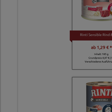
Rinti Sensible Rind 
ab
1,29 € *
Inhalt: 185 g
Grundpreis:
6,97 € /
Verschiedene Ausführ