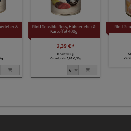
nerleber &
Rinti Sensible Ross, Hühnerleber &
Rinti Se
Kartoffel 400g
2,39 € *
G
Inhalt: 400 g
Vers
 Kg
Grundpreis:
5,98 € / Kg
e