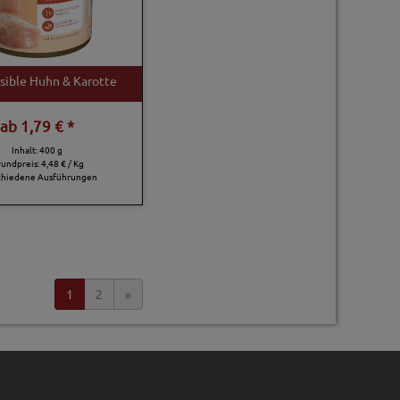
nsible Huhn & Karotte
ab
1,79 € *
Inhalt: 400 g
rundpreis:
4,48 € / Kg
chiedene Ausführungen
1
2
»