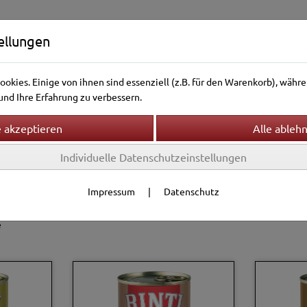
ellungen
okies. Einige von ihnen sind essenziell (z.B. für den Warenkorb), wäh
nd Ihre Erfahrung zu verbessern.
Individuelle Datenschutzeinstellungen
ntierwelt
Vogelwelt
Aquarienwelt
Terrarienwelt
sfutter
Rinti
Rinti Sensible
Impressum
|
Datenschutz
Filter
e