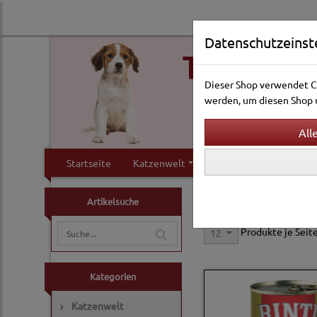
Datenschutzeinst
Dieser Shop verwendet Co
werden, um diesen Shop u
Startseite
Katzenwelt
Hundewelt
Klei
Hundewelt
Hunde-Nas
Artikelsuche
Produkte je Seit
12
Kategorien
›
Katzenwelt