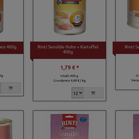
Reis 400g
Rinti Sensible Huhn + Kartoffel
Rinti S
400g
1,79 € *
 Kg
G
Inhalt: 400 g
Vers
Grundpreis:
4,48 € / Kg