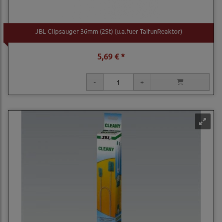
JBL Clipsauger 36mm (2St) (u.a.fuer TaifunReaktor)
5,69 € *