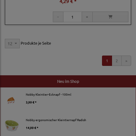
4,29 € *
Produkte je Seite
12
1
2
»
Neu im Shop
Nobby Kleintier-Ecknapf - 100ml
3,99 € *
Nobby ergonomischer Kleintiernapf Radish
14,99 € *