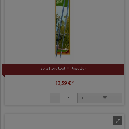
sera flore tool P (Pinzette)
13,59 € *