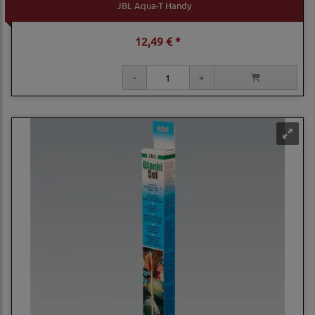
JBL Aqua-T Handy
12,49 € *