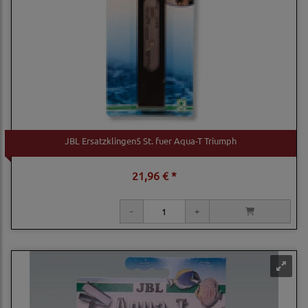
JBL Ersatzklingen5 St. fuer Aqua-T Triumph
21,96 € *