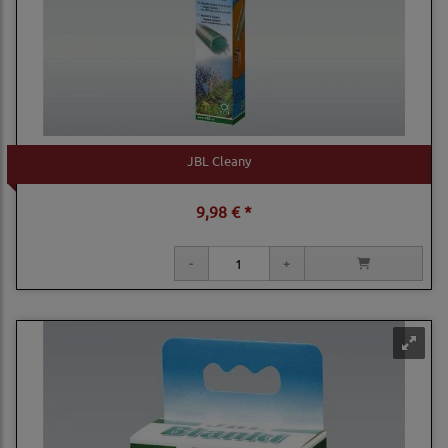
JBL Cleany
9,98 € *