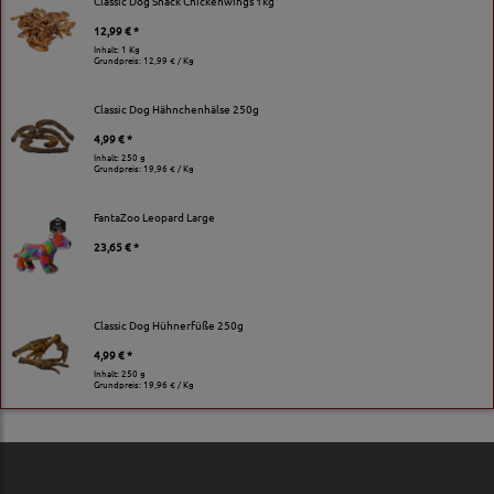
Classic Dog Snack Chickenwings 1kg
12,99 € *
Inhalt: 1 Kg
Grundpreis:
12,99 € / Kg
Classic Dog Hähnchenhälse 250g
4,99 € *
Inhalt: 250 g
Grundpreis:
19,96 € / Kg
FantaZoo Leopard Large
23,65 € *
Classic Dog Hühnerfüße 250g
4,99 € *
Inhalt: 250 g
Grundpreis:
19,96 € / Kg