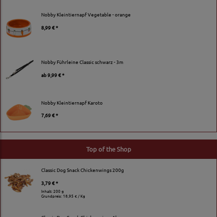
Nobby Kleintiernapf Vegetable - orange
8,99 € *
Nobby Führleine Classic schwarz - 3m
ab
9,99 € *
Nobby Kleintiernapf Karoto
7,69 € *
Top of the Shop
Classic Dog Snack Chickenwings 200g
3,79 € *
Inhalt: 200 g
Grundpreis:
18,95 € / Kg