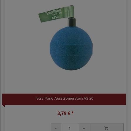
Tetra Pond Ausströmerstein AS 50
3,79 € *