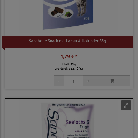
Sanabelle Snack mit Lamm & Holunder 55g
1,79 € *
Inhalt: 55 g
Grundpreis:
32,55 € / Kg