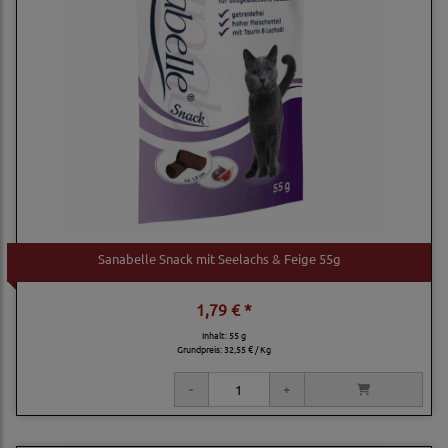
Sanabelle Snack mit Seelachs & Feige 55g
1,79 € *
Inhalt: 55 g
Grundpreis:
32,55 € / Kg