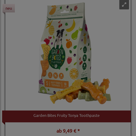
neu
Garden Bites Fruity Tonya Toothpaste
ab
9,49 € *