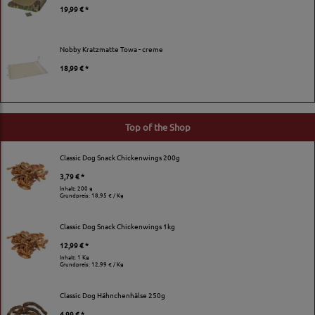
19,99 € *
Nobby Kratzmatte Towa - creme
18,99 € *
Top of the Shop
Classic Dog Snack Chickenwings 200g
3,79 € *
Inhalt: 200 g
Grundpreis:
18,95 € / Kg
Classic Dog Snack Chickenwings 1kg
12,99 € *
Inhalt: 1 Kg
Grundpreis:
12,99 € / Kg
Classic Dog Hähnchenhälse 250g
4,99 € *