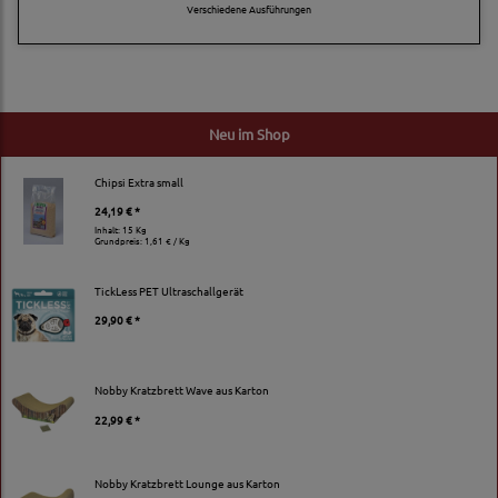
Verschiedene Ausführungen
Neu im Shop
Chipsi Extra small
24,19 € *
Inhalt: 15 Kg
Grundpreis:
1,61 € / Kg
TickLess PET Ultraschallgerät
29,90 € *
Nobby Kratzbrett Wave aus Karton
22,99 € *
Nobby Kratzbrett Lounge aus Karton