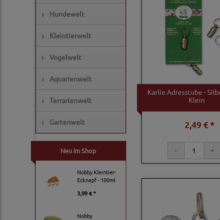
›
Hundewelt
›
Kleintierwelt
›
Vogelwelt
›
Aquarienwelt
Karlie Adresstube - Silb
Klein
›
Terrarienwelt
›
Gartenwelt
2,49 € *
Neu im Shop
Nobby Kleintier-
Ecknapf - 100ml
3,99 € *
Nobby