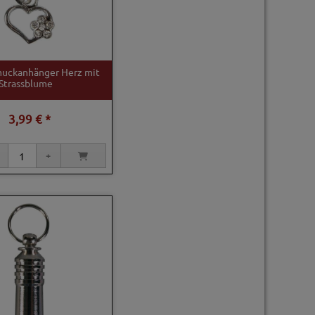
muckanhänger Herz mit
Strassblume
3,99 € *