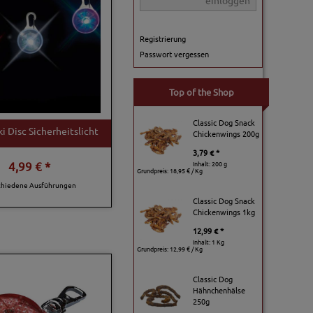
einloggen
Registrierung
Passwort vergessen
Top of the Shop
Classic Dog Snack
ki Disc Sicherheitslicht
Chickenwings 200g
3,79 € *
4,99 € *
Inhalt: 200 g
Grundpreis:
18,95 € / Kg
chiedene Ausführungen
Classic Dog Snack
Chickenwings 1kg
12,99 € *
Inhalt: 1 Kg
Grundpreis:
12,99 € / Kg
Classic Dog
Hähnchenhälse
250g