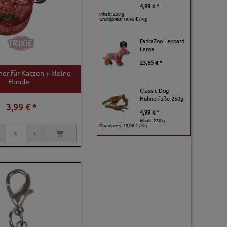
4,99 € *
Inhalt: 250 g
Grundpreis:
19,96 € / Kg
FantaZoo Leopard
Large
23,65 € *
sher für Katzen + kleine
Hunde
Classic Dog
Hühnerfüße 250g
3,99 € *
4,99 € *
Inhalt: 250 g
Grundpreis:
19,96 € / Kg