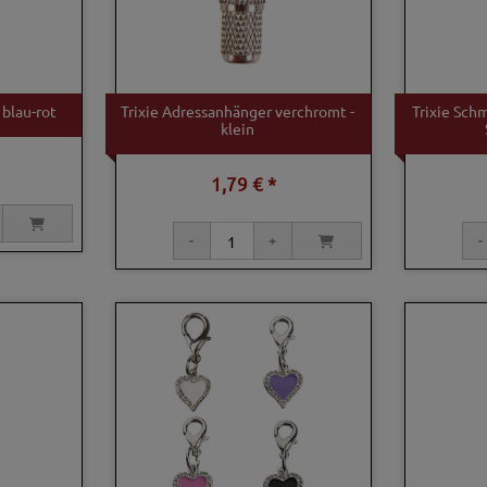
 blau-rot
Trixie Adressanhänger verchromt -
Trixie Sch
klein
1,79 € *