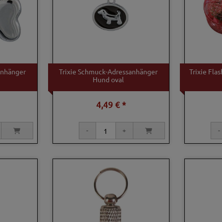
anhänger
Trixie Schmuck-Adressanhänger
Trixie Fla
Hund oval
4,49 € *