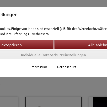
ellungen
okies. Einige von ihnen sind essenziell (z.B. für den Warenkorb), wäh
nd Ihre Erfahrung zu verbessern.
Individuelle Datenschutzeinstellungen
ntierwelt
Vogelwelt
Aquarienwelt
Terrarienwelt
r & Leinen
Impressum
|
Datenschutz
Filter
 & Blinker
e