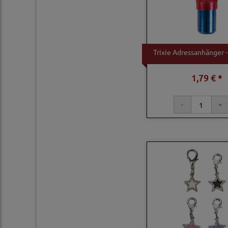
Trixie Adressanhänger -
1,79 € *