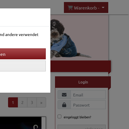
Warenkorb -
rend andere verwendet
Gartenwelt
Sortierung wählen
Login
1
2
3
»
eingeloggt bleiben?