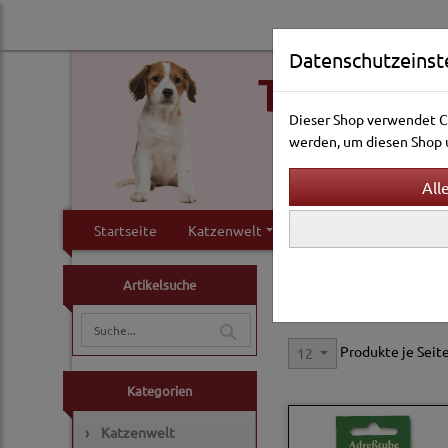
Datenschutzeinst
Dieser Shop verwendet Co
werden, um diesen Shop u
Startseite
Katzenwelt
Hundewelt
Klei
Hundewelt
Halsbände
Artikelsuche
Hundeadressanhänger
Produkte je Seit
12
Kategorien
›
Katzenwelt