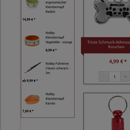
ergonomischer
Kleintiernapf
Radish
14,99 € *
Nobby
Kleintiernapf
Trixie Schmuck-Adress
Vegetable - orange
Knochen
8,99 € *
4,99 € *
Nobby Führleine
Classic schwarz -
3m
ab
9,99 € *
Nobby
Kleintiernapf
Karoto
7,69 € *