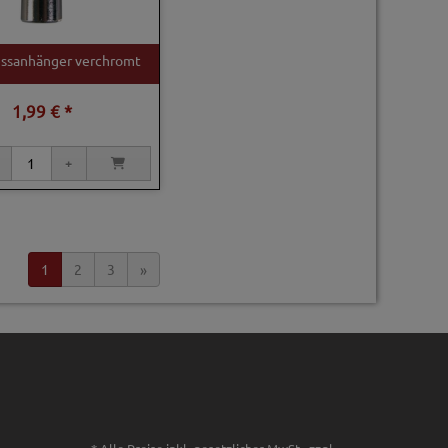
ressanhänger verchromt
1,99 € *
1
2
3
»