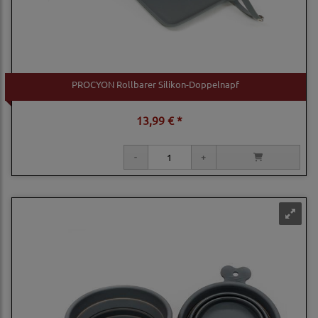
PROCYON Rollbarer Silikon-Doppelnapf
13,99 € *