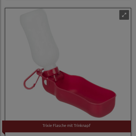
Trixie Flasche mit Trinknapf