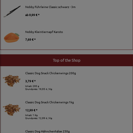
Nobby Führleine Classic schwarz - 3m
ab
9,99 € *
Nobby Kleintiernapf Karoto
7,69 € *
Top of the Shop
Classic Dog Snack Chickenwings 200g
3,79 € *
Inhalt: 200 g
Grundpreis:
18,95 € / Kg
Classic Dog Snack Chickenwings 1kg
12,99 € *
Inhalt: 1 Kg
Grundpreis:
12,99 € / Kg
Classic Dog Hähnchenhälse 250g