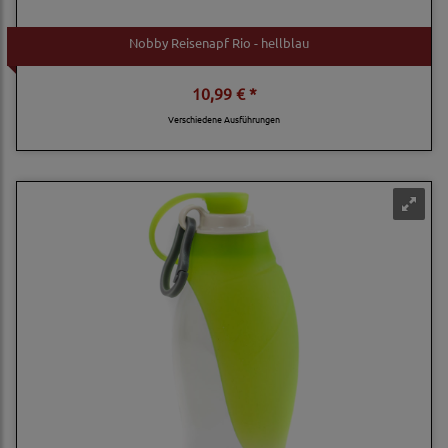
Nobby Reisenapf Rio - hellblau
10,99 € *
Verschiedene Ausführungen