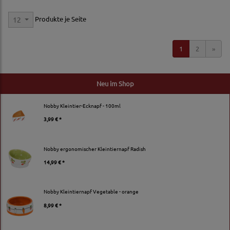
Produkte je Seite
12
1
2
»
Neu im Shop
Nobby Kleintier-Ecknapf - 100ml
3,99 € *
Nobby ergonomischer Kleintiernapf Radish
14,99 € *
Nobby Kleintiernapf Vegetable - orange
8,99 € *