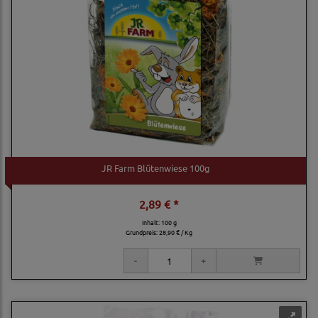
JR Farm Blütenwiese 100g
2,89 € *
Inhalt: 100 g
Grundpreis:
28,90 € / Kg