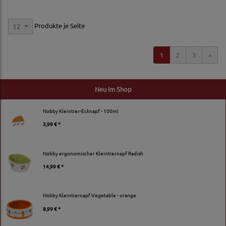
Produkte je Seite
12
1
2
3
»
Neu im Shop
Nobby Kleintier-Ecknapf - 100ml
3,99 € *
Nobby ergonomischer Kleintiernapf Radish
14,99 € *
Nobby Kleintiernapf Vegetable - orange
8,99 € *