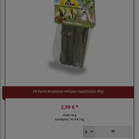
JR Farm Knabber-Hölzer Haselnuss 40g
2,99 € *
Inhalt: 40 g
Grundpreis:
74,75 € / Kg