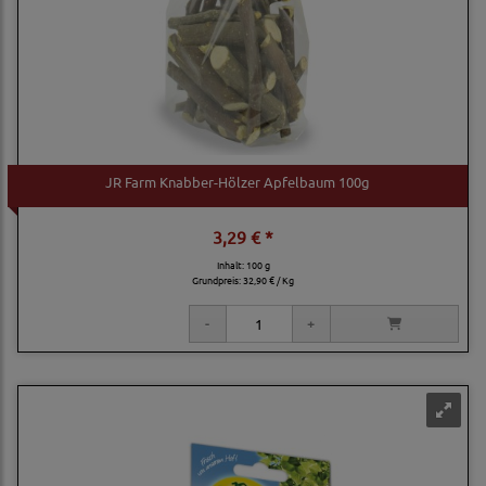
JR Farm Knabber-Hölzer Apfelbaum 100g
3,29 € *
Inhalt: 100 g
Grundpreis:
32,90 € / Kg