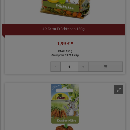
JR Farm Früchtchen 150g
1,99 € *
Inhalt: 150 g
Grundpreis:
13,27 € / Kg