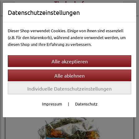
Datenschutzeinstellungen
Kleintierwelt
Kleintierfutter & Snacks
Maus
Dieser Shop verwendet Cookies. Einige von ihnen sind essenziell
(z.B. für den Warenkorb), während andere verwendet werden, um
diesen Shop und Ihre Erfahrung zu verbessern.
Filter
Sortierung wählen
Produkte je Seite
12
1
2
3
»
Individuelle Datenschutzeinstellungen
Impressum
|
Datenschutz