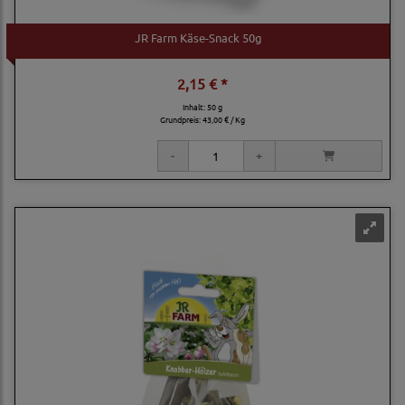
JR Farm Käse-Snack 50g
2,15 € *
Inhalt: 50 g
Grundpreis:
43,00 € / Kg