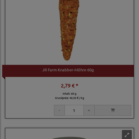
JR Farm Knabber-Möhre 60g
2,79 € *
Inhalt: 60 g
Grundpreis:
46,50 € / Kg