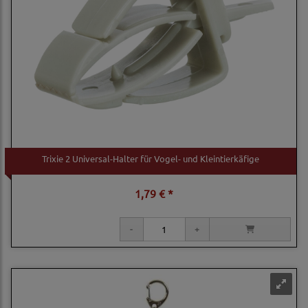
Trixie 2 Universal-Halter für Vogel- und Kleintierkäfige
1,79 € *