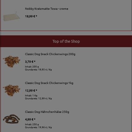
Nobby Kratzmatte Towa - creme
18,99 € *
Top of the Shop
Classic Dog Snack Chickenwings 200g
3,79 € *
Inhalt: 200 g
Grundpreis:
18,95 € / Kg
Classic Dog Snack Chickenwings 1kg
12,99 € *
Inhalt: 1 Kg
Grundpreis:
12,99 € / Kg
Classic Dog Hähnchenhälse 250g
4,99 € *
Inhalt: 250 g
Grundpreis:
19,96 € / Kg