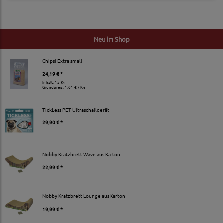
Neu im Shop
Chipsi Extra small
24,19 € *
Inhalt: 15 Kg
Grundpreis:
1,61 € / Kg
TickLess PET Ultraschallgerät
29,90 € *
Nobby Kratzbrett Wave aus Karton
22,99 € *
Nobby Kratzbrett Lounge aus Karton
19,99 € *