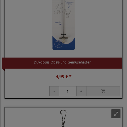
Duvoplus Obst- und Gemüsehalter
4,99 € *