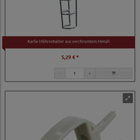
Karlie Möhrenhalter aus verchromtem Metall
5,29 € *