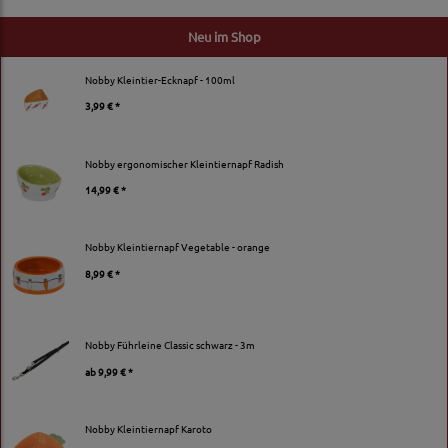
Neu im Shop
Nobby Kleintier-Ecknapf - 100ml
3,99 € *
Nobby ergonomischer Kleintiernapf Radish
14,99 € *
Nobby Kleintiernapf Vegetable - orange
8,99 € *
Nobby Führleine Classic schwarz - 3m
ab
9,99 € *
Nobby Kleintiernapf Karoto