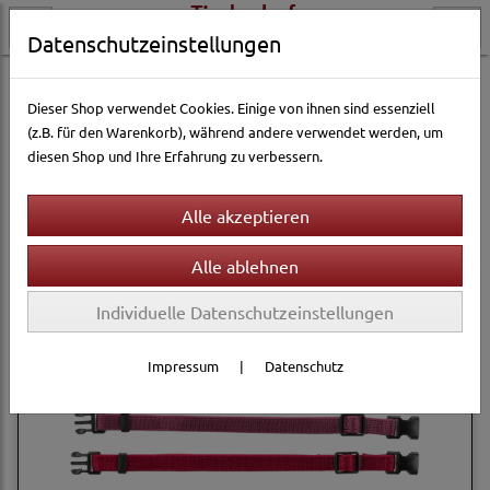
Datenschutzeinstellungen
Hundewelt
Halsbänder & Leinen
Halsbänder
Dieser Shop verwendet Cookies. Einige von ihnen sind essenziell
(z.B. für den Warenkorb), während andere verwendet werden, um
diesen Shop und Ihre Erfahrung zu verbessern.
Filter
Sortierung wählen
Produkte je Seite
12
1
2
...
13
»
Individuelle Datenschutzeinstellungen
Impressum
|
Datenschutz