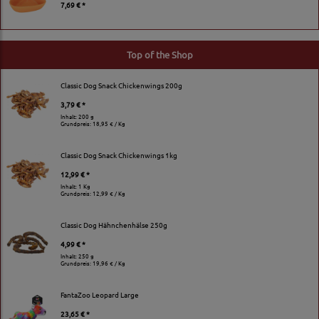
7,69 € *
Top of the Shop
Classic Dog Snack Chickenwings 200g
3,79 € *
Inhalt: 200 g
Grundpreis:
18,95 € / Kg
Classic Dog Snack Chickenwings 1kg
12,99 € *
Inhalt: 1 Kg
Grundpreis:
12,99 € / Kg
Classic Dog Hähnchenhälse 250g
4,99 € *
Inhalt: 250 g
Grundpreis:
19,96 € / Kg
FantaZoo Leopard Large
23,65 € *