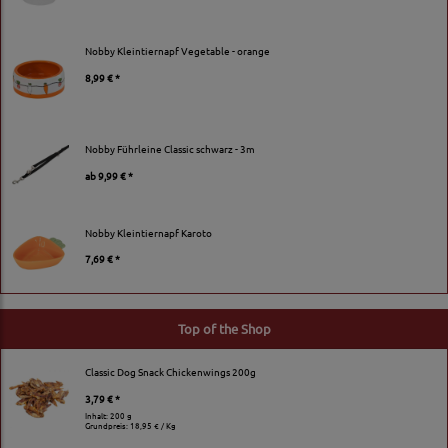
Nobby Kleintiernapf Vegetable - orange
8,99 € *
Nobby Führleine Classic schwarz - 3m
ab
9,99 € *
Nobby Kleintiernapf Karoto
7,69 € *
Top of the Shop
Classic Dog Snack Chickenwings 200g
3,79 € *
Inhalt: 200 g
Grundpreis:
18,95 € / Kg