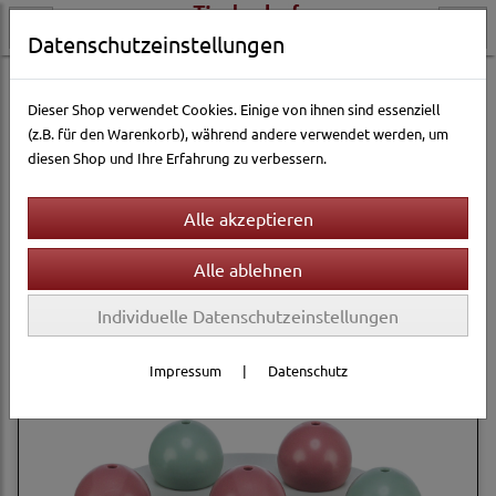
Datenschutzeinstellungen
Katzenwelt
Katzenspielzeug
Intelligenz-Spielzeug
Dieser Shop verwendet Cookies. Einige von ihnen sind essenziell
(z.B. für den Warenkorb), während andere verwendet werden, um
diesen Shop und Ihre Erfahrung zu verbessern.
Filter
Sortierung wählen
Produkte je Seite
12
1
2
...
4
»
Individuelle Datenschutzeinstellungen
Impressum
|
Datenschutz