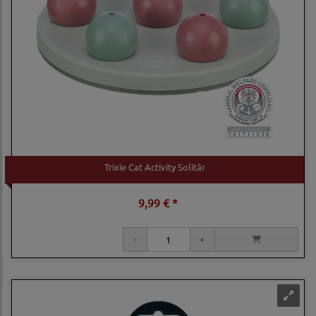
Trixie Cat Activity Solitär
9,99 € *