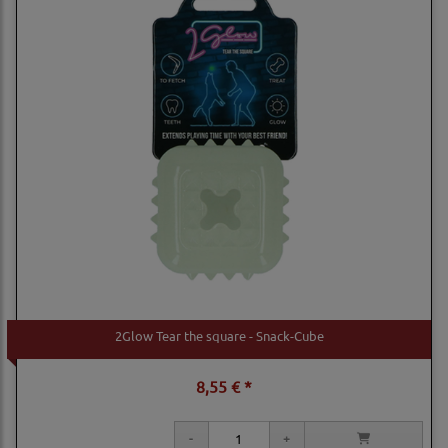
2Glow Tear the square - Snack-Cube
8,55 € *