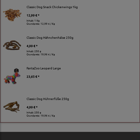
Classic Dog Snack Chickenwings 1kg
12,99 € *
Inhalt: 1 Kg
Grundpreis:
12,99 € / Kg
Classic Dog Hähnchenhälse 250g
4,99 € *
Inhalt: 250 g
Grundpreis:
19,96 € / Kg
FantaZoo Leopard Large
23,65 € *
Classic Dog Hühnerfüße 250g
4,99 € *
Inhalt: 250 g
Grundpreis:
19,96 € / Kg