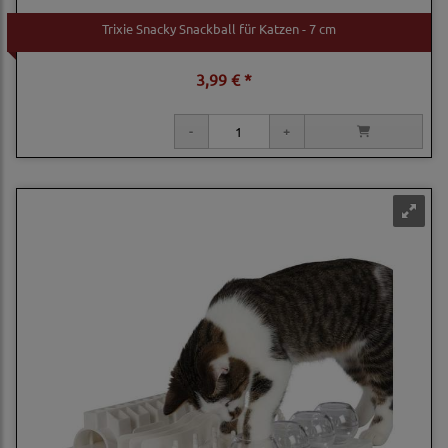
Trixie Snacky Snackball für Katzen - 7 cm
3,99 € *