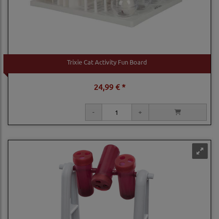
Trixie Cat Activity Fun Board
24,99 € *