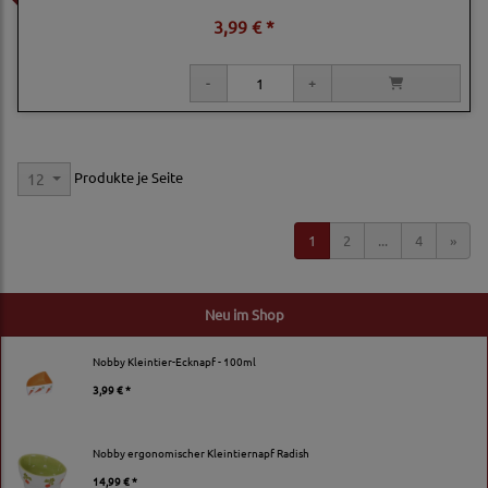
3,99 € *
Produkte je Seite
12
1
2
...
4
»
Neu im Shop
Nobby Kleintier-Ecknapf - 100ml
3,99 € *
Nobby ergonomischer Kleintiernapf Radish
14,99 € *