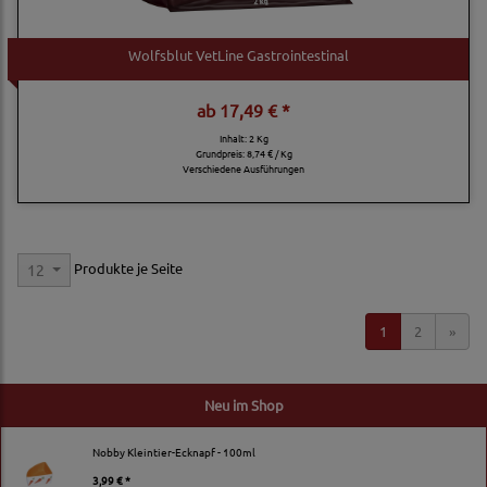
Wolfsblut VetLine Gastrointestinal
ab
17,49 € *
Inhalt: 2 Kg
Grundpreis:
8,74 € / Kg
Verschiedene Ausführungen
Produkte je Seite
12
1
2
»
Neu im Shop
Nobby Kleintier-Ecknapf - 100ml
3,99 € *