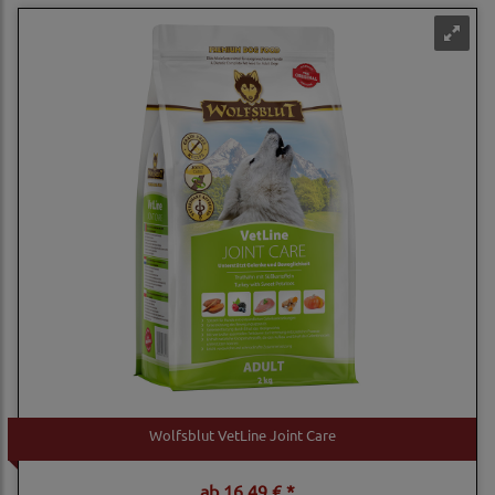
Wolfsblut VetLine Joint Care
ab
16,49 € *