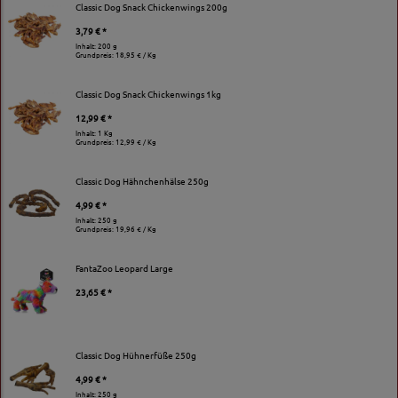
Classic Dog Snack Chickenwings 200g
3,79 € *
Inhalt: 200 g
Grundpreis:
18,95 € / Kg
Classic Dog Snack Chickenwings 1kg
12,99 € *
Inhalt: 1 Kg
Grundpreis:
12,99 € / Kg
Classic Dog Hähnchenhälse 250g
4,99 € *
Inhalt: 250 g
Grundpreis:
19,96 € / Kg
FantaZoo Leopard Large
23,65 € *
Classic Dog Hühnerfüße 250g
4,99 € *
Inhalt: 250 g