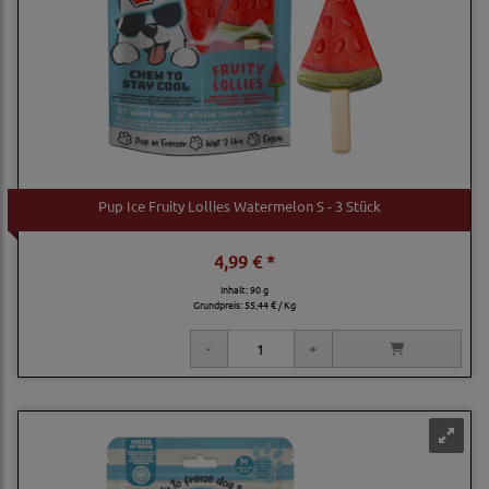
Pup Ice Fruity Lollies Watermelon S - 3 Stück
4,99 € *
Inhalt: 90 g
Grundpreis:
55,44 € / Kg