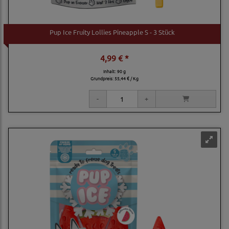
Pup Ice Fruity Lollies Pineapple S - 3 Stück
4,99 € *
Inhalt: 90 g
Grundpreis:
55,44 € / Kg