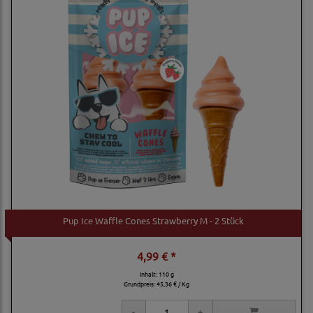
Pup Ice Waffle Cones Strawberry M - 2 Stück
4,99 € *
Inhalt: 110 g
Grundpreis:
45,36 € / Kg