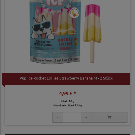
Pup Ice Rocket Lollies Strawberry Banana M - 2 Stück
4,99 € *
Inhalt: 90 g
Grundpreis:
55,44 € / Kg