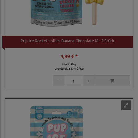
Pup Ice Rocket Lollies Banana Chocolate M - 2 Stück
4,99 € *
Inhalt: 90 g
Grundpreis:
55,44 € / Kg