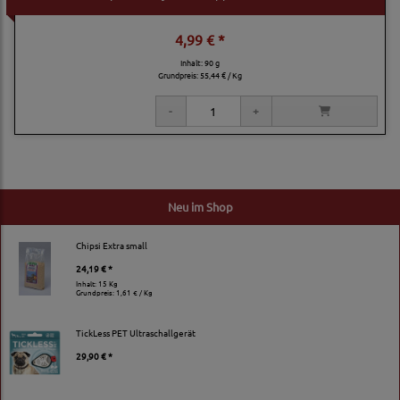
4,99 € *
Inhalt: 90 g
Grundpreis:
55,44 € / Kg
Neu im Shop
Chipsi Extra small
24,19 € *
Inhalt: 15 Kg
Grundpreis:
1,61 € / Kg
TickLess PET Ultraschallgerät
29,90 € *