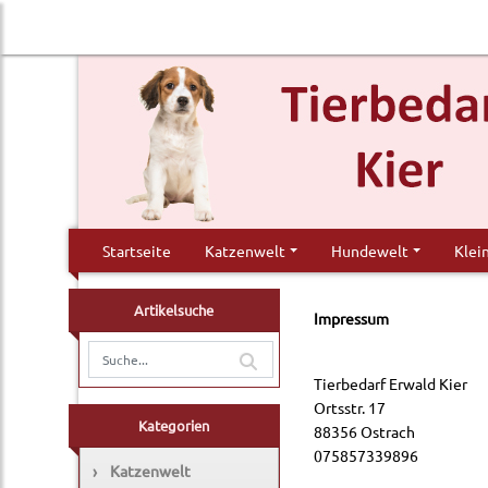
Startseite
Katzenwelt
Hundewelt
Klei
Artikelsuche
Impressum
Tierbedarf Erwald Kier
Ortsstr. 17
Kategorien
88356 Ostrach
075857339896
›
Katzenwelt