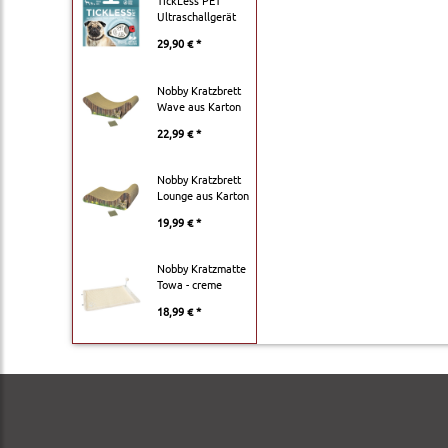
TickLess PET
Ultraschallgerät
29,90 € *
Nobby Kratzbrett
Wave aus Karton
22,99 € *
Nobby Kratzbrett
Lounge aus Karton
19,99 € *
Nobby Kratzmatte
Towa - creme
18,99 € *