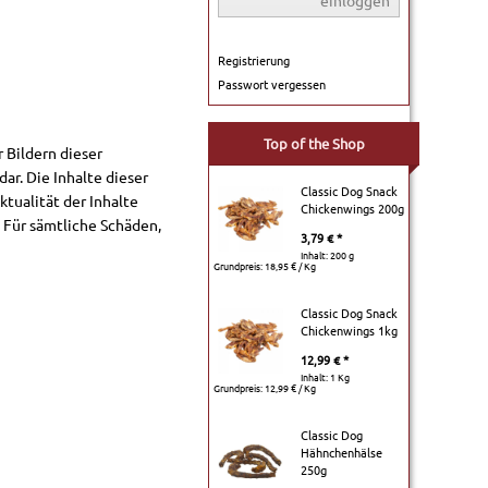
einloggen
Registrierung
Passwort vergessen
Top of the Shop
 Bildern dieser
r. Die Inhalte dieser
Classic Dog Snack
ktualität der Inhalte
Chickenwings 200g
Für sämtliche Schäden,
3,79 € *
Inhalt: 200 g
Grundpreis:
18,95 € / Kg
Classic Dog Snack
Chickenwings 1kg
12,99 € *
Inhalt: 1 Kg
Grundpreis:
12,99 € / Kg
Classic Dog
Hähnchenhälse
250g