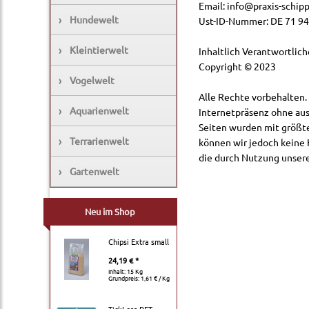
Email:
info@praxis-schipp
›
Hundewelt
Ust-ID-Nummer: DE 71 94
›
Kleintierwelt
Inhaltlich Verantwortlic
Copyright © 2023
›
Vogelwelt
Alle Rechte vorbehalten.
›
Aquarienwelt
Internetpräsenz ohne aus
Seiten wurden mit größter
›
Terrarienwelt
können wir jedoch keine
die durch Nutzung unsere
›
Gartenwelt
Neu im Shop
Chipsi Extra small
24,19 € *
Inhalt: 15 Kg
Grundpreis:
1,61 € / Kg