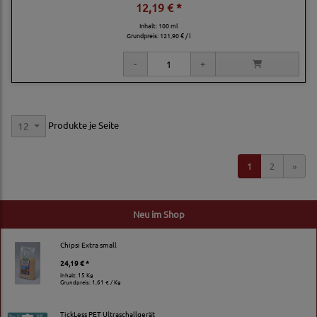
12,19 € *
Inhalt: 100 ml
Grundpreis:
121,90 € / l
Produkte je Seite
12
1
2
»
Neu im Shop
Chipsi Extra small
24,19 € *
Inhalt: 15 Kg
Grundpreis:
1,61 € / Kg
TickLess PET Ultraschallgerät