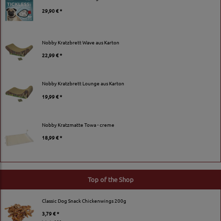
29,90 € *
Nobby Kratzbrett Wave aus Karton
22,99 € *
Nobby Kratzbrett Lounge aus Karton
19,99 € *
Nobby Kratzmatte Towa - creme
18,99 € *
Top of the Shop
Classic Dog Snack Chickenwings 200g
3,79 € *