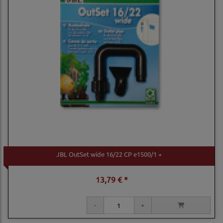
JBL OutSet wide 16/22 CP e1500/1 +
13,79 € *