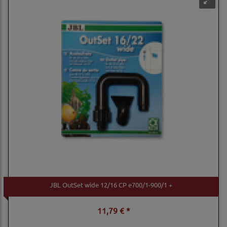
JBL OutSet wide 12/16 CP e700/1-900/1 +
11,79 € *