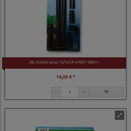
JBL OutSet spray 12/16 CP e700/1-900/1+
14,09 € *