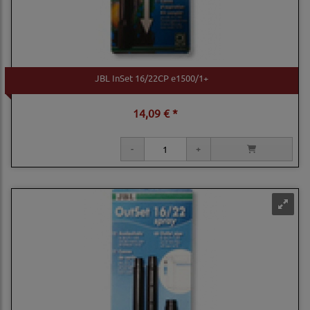
JBL InSet 16/22CP e1500/1+
14,09 € *