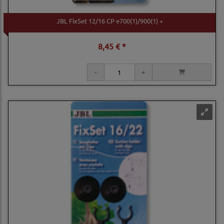
JBL FixSet 12/16 CP e700(1)/900(1) +
8,45 € *