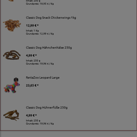
Inhalt: 200 g
Grundpreis:
18,95 € / Kg
Classic Dog Snack Chickenwings 1kg
12,99 € *
Inhalt: 1 Kg
Grundpreis:
12,99 € / Kg
Classic Dog Hähnchenhälse 250g
4,99 € *
Inhalt: 250 g
Grundpreis:
19,96 € / Kg
FantaZoo Leopard Large
23,65 € *
Classic Dog Hühnerfüße 250g
4,99 € *
Inhalt: 250 g
Grundpreis:
19,96 € / Kg