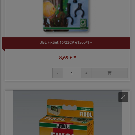
JBL FixSet 16/22CP e1500/1 +
8,69 € *