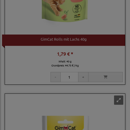
GimCat Rolls mit Lachs 40g
1,79 € *
Inhalt: 40 g
Grundpreis:
44,75 € / Kg