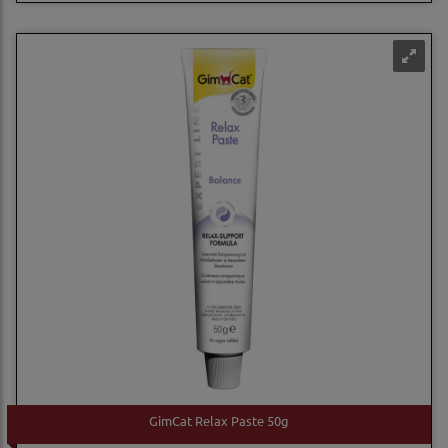
GimCat Relax Paste 50g