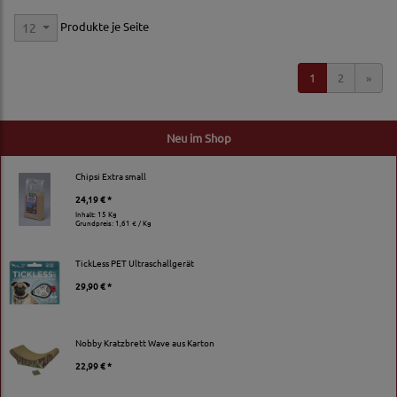
Produkte je Seite
12
1
2
»
Neu im Shop
Chipsi Extra small
24,19 € *
Inhalt: 15 Kg
Grundpreis:
1,61 € / Kg
TickLess PET Ultraschallgerät
29,90 € *
Nobby Kratzbrett Wave aus Karton
22,99 € *