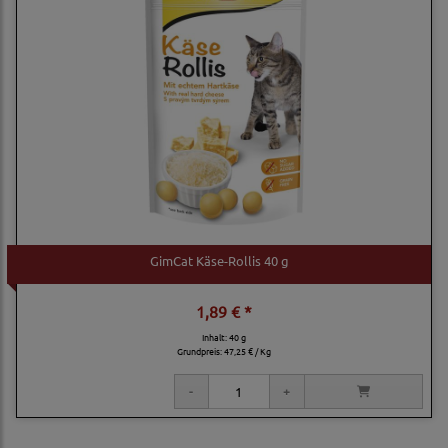
GimCat Käse-Rollis 40 g
1,89 € *
Inhalt: 40 g
Grundpreis:
47,25 € / Kg