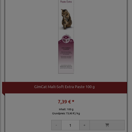
GimCat Malt-Soft Extra Paste 100 g
7,39 € *
Inhalt: 100 g
Grundpreis:
73,90 € / Kg