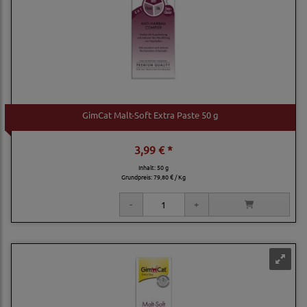
GimCat Malt-Soft Extra Paste 50 g
3,99 € *
Inhalt: 50 g
Grundpreis:
79,80 € / Kg