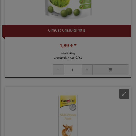
GimCat GrasBits 40 g
1,89 € *
Inhalt: 40 g
Grundpreis:
47,25 € / Kg