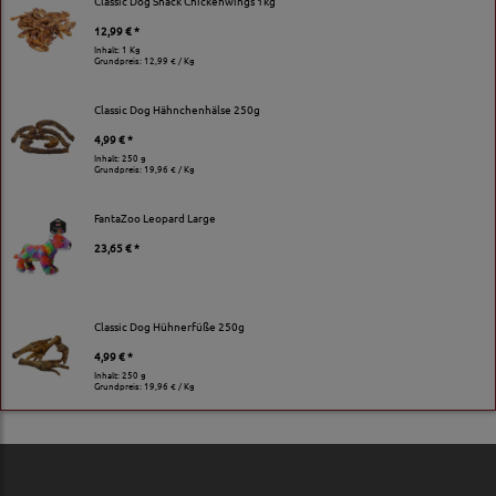
Classic Dog Snack Chickenwings 1kg
12,99 € *
Inhalt: 1 Kg
Grundpreis:
12,99 € / Kg
Classic Dog Hähnchenhälse 250g
4,99 € *
Inhalt: 250 g
Grundpreis:
19,96 € / Kg
FantaZoo Leopard Large
23,65 € *
Classic Dog Hühnerfüße 250g
4,99 € *
Inhalt: 250 g
Grundpreis:
19,96 € / Kg