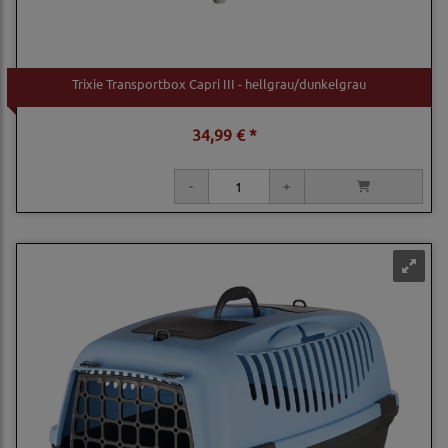
Trixie Transportbox Capri III - hellgrau/dunkelgrau
34,99 € *