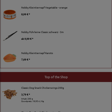
Nobby Kleintiernapf Vegetable - orange
8,99 € *
Nobby Führleine Classic schwarz - 3m
ab
9,99 € *
Nobby Kleintiernapf Karoto
7,69 € *
Top of the Shop
Classic Dog Snack Chickenwings 200g
3,79 € *
Inhalt: 200 g
Grundpreis:
18,95 € / Kg