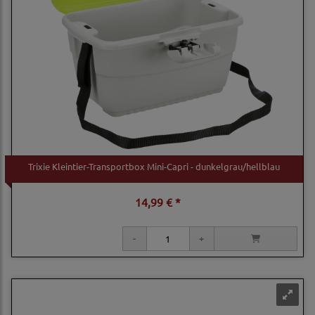
Trixie Kleintier-Transportbox Mini-Capri - dunkelgrau/hellblau
14,99 € *