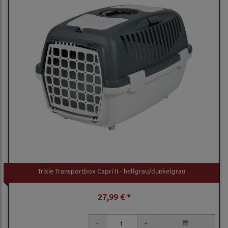
Trixie Transportbox Capri II - hellgrau/dunkelgrau
27,99 € *