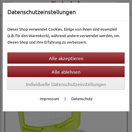
Datenschutzeinstellungen
Kleintierwelt
Transport
Kleintier-Transportboxen
Dieser Shop verwendet Cookies. Einige von ihnen sind essenziell
(z.B. für den Warenkorb), während andere verwendet werden, um
diesen Shop und Ihre Erfahrung zu verbessern.
Filter
Sortierung wählen
Produkte je Seite
12
1
2
3
»
Individuelle Datenschutzeinstellungen
Impressum
|
Datenschutz