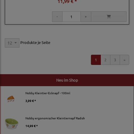
11,99 € *
Produkte je Seite
12
1
2
3
»
Neu im Shop
Nobby Kleintier-Ecknapf - 100ml
3,99 € *
Nobby ergonomischer Kleintiernapf Radish
14,99 € *