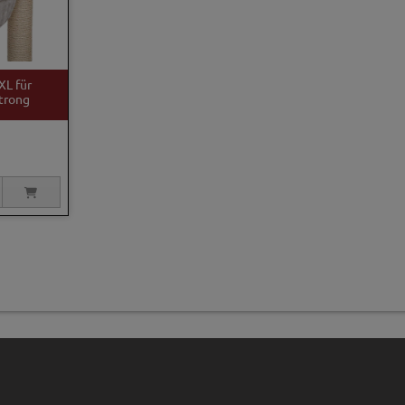
XL für
trong