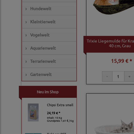
›
Hundewelt
›
Kleintierwelt
›
Vogelwelt
Trixie Liegemulde für Kr
40 cm, Grau
›
Aquarienwelt
15,99 € *
›
Terrarienwelt
›
Gartenwelt
Neu im Shop
Chipsi Extra small
24,19 € *
Inhalt: 15 Kg
Grundpreis:
1,61 € / Kg