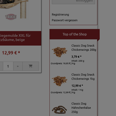
einloggen
Registrierung
Passwort vergessen
Top of the Shop
 Liegemulde XXL für
tzbäume, beige
Classic Dog Snack
Chickenwings 200g
12,99 € *
3,79 € *
Inhalt: 200 g
Grundpreis:
18,95 € / Kg
Classic Dog Snack
Chickenwings 1kg
12,99 € *
Inhalt: 1 Kg
Grundpreis:
12,99 € / Kg
Classic Dog
Hähnchenhälse
250g