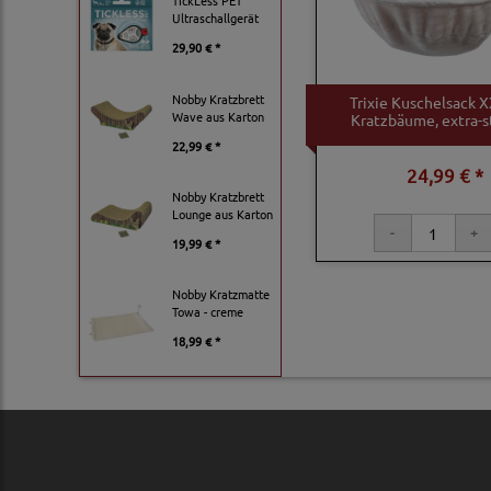
TickLess PET
Ultraschallgerät
29,90 € *
Nobby Kratzbrett
Trixie Kuschelsack X
Wave aus Karton
Kratzbäume, extra-s
22,99 € *
24,99 € *
Nobby Kratzbrett
Lounge aus Karton
19,99 € *
Nobby Kratzmatte
Towa - creme
18,99 € *