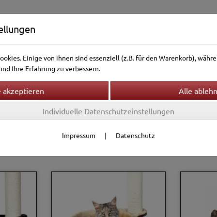
ellungen
okies. Einige von ihnen sind essenziell (z.B. für den Warenkorb), wäh
nd Ihre Erfahrung zu verbessern.
Individuelle Datenschutzeinstellungen
ntierwelt
Vogelwelt
Aquarienwelt
Terrarienwelt
me & -möbel
Impressum
|
Datenschutz
Filter
ume