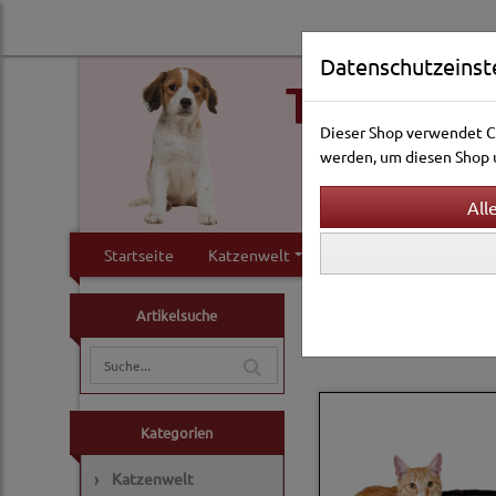
Datenschutzeinst
Dieser Shop verwendet Co
werden, um diesen Shop u
Startseite
Katzenwelt
Hundewelt
Klei
Katzenwelt
Kratzbäu
Artikelsuche
Zubehör für Kratzbä
Kategorien
›
Katzenwelt