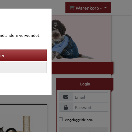
Warenkorb -
rend andere verwendet
Gartenwelt
Sortierung wählen
Login
eingeloggt bleiben?