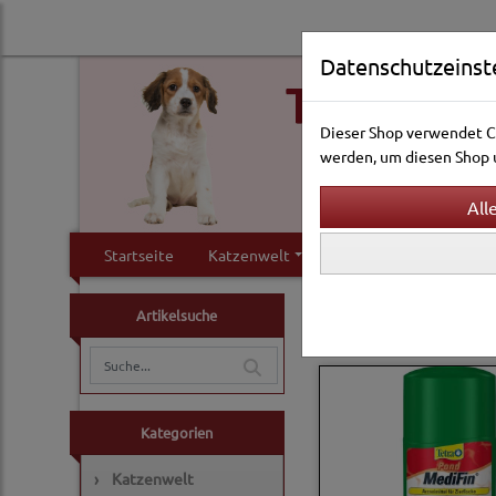
Datenschutzeinst
Dieser Shop verwendet Co
werden, um diesen Shop u
Startseite
Katzenwelt
Hundewelt
Klei
Aquarienwelt
Arzneim
Artikelsuche
Kategorien
›
Katzenwelt