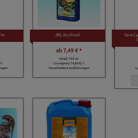
Fin
JBL Acclimol
Sera C
ab
7,49 € *
Inhalt: 100 ml
/ l
Grundpreis:
74,90 € / l
ungen
Verschiedene Ausführungen
G