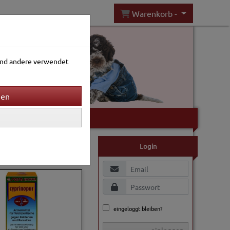
Warenkorb -
rend andere verwendet
Gartenwelt
Sortierung wählen
Login
eingeloggt bleiben?