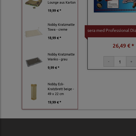
Lounge aus Karton
19,99 € *
Nobby Kratzmatte
Towa - creme
sera med Professional Di
18,99 € *
26,49 € *
Nobby Kratzmatte
Wanko - grau
9,99 € *
Nobby Eck-
Kratzbrett beige -
49 x 22 cm
19,99 € *