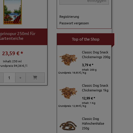
einloggen
Registrierung
Passwort vergessen
yprinopur 250ml für
Gartenteiche
Top of the Shop
Classic Dog Snack
23,59 € *
Chickenwings 200g
Inhalt: 250 ml
3,79 € *
rundpreis:
94,36 € / l
Inhalt: 200 g
Grundpreis:
18,95 € / Kg
Classic Dog Snack
Chickenwings 1kg
12,99 € *
Inhalt: 1 Kg
Grundpreis:
12,99 € / Kg
Classic Dog
Hähnchenhälse
250g