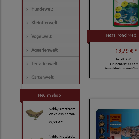
›
Hundewelt
›
Kleintierwelt
Tetra Pond Medi
›
Vogelwelt
›
Aquarienwelt
13,79 € *
Inhalt: 250 ml
›
Terrarienwelt
Grundpreis:
55,16 € 
Verschiedene Ausführ
›
Gartenwelt
Neu im Shop
Nobby Kratzbrett
Wave aus Karton
22,99 € *
Nobby Kratzbrett