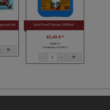
agnose-Set
Sera Pond Toxivec 5000ml
65,49 € *
Inhalt: 5 l
Grundpreis:
13,10 € / l