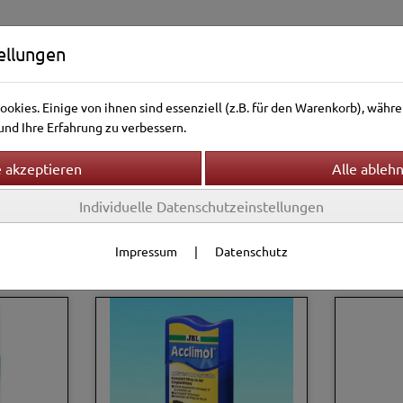
ellungen
okies. Einige von ihnen sind essenziell (z.B. für den Warenkorb), wäh
nd Ihre Erfahrung zu verbessern.
Individuelle Datenschutzeinstellungen
ntierwelt
Vogelwelt
Aquarienwelt
Terrarienwelt
ittel
Impressum
|
Datenschutz
Filter