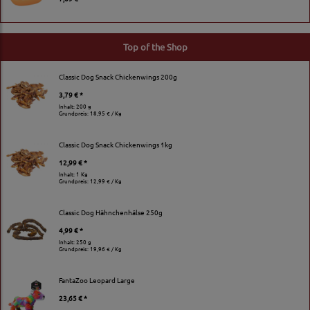
Top of the Shop
Classic Dog Snack Chickenwings 200g
3,79 € *
Inhalt: 200 g
Grundpreis:
18,95 € / Kg
Classic Dog Snack Chickenwings 1kg
12,99 € *
Inhalt: 1 Kg
Grundpreis:
12,99 € / Kg
Classic Dog Hähnchenhälse 250g
4,99 € *
Inhalt: 250 g
Grundpreis:
19,96 € / Kg
FantaZoo Leopard Large
23,65 € *