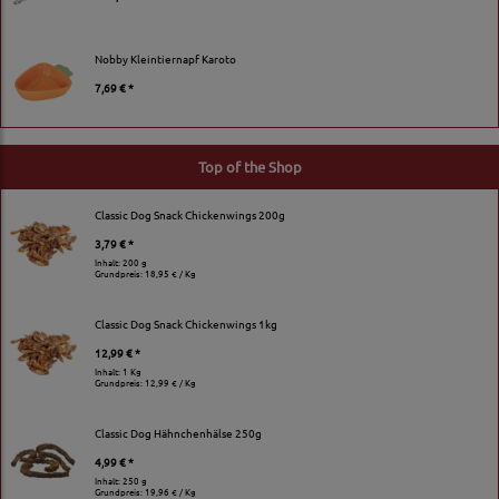
Nobby Kleintiernapf Karoto
7,69 € *
Top of the Shop
Classic Dog Snack Chickenwings 200g
3,79 € *
Inhalt: 200 g
Grundpreis:
18,95 € / Kg
Classic Dog Snack Chickenwings 1kg
12,99 € *
Inhalt: 1 Kg
Grundpreis:
12,99 € / Kg
Classic Dog Hähnchenhälse 250g
4,99 € *
Inhalt: 250 g
Grundpreis:
19,96 € / Kg