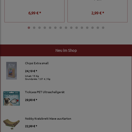
6,99 € *
2,99 € *
Neu im Shop
Chipsi Extra small
24,19 € *
Inhalt: 15 Kg
Grundpreis:
1,61 € / Kg
TickLess PET Ultraschallgerät
29,90 € *
Nobby Kratzbrett Wave aus Karton
22,99 € *