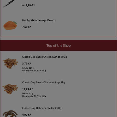
ab
9,99 € *
Nobby Kleintiernapf Karoto
7,69 € *
Top of the Shop
Classic Dog Snack Chickenwings 200g
3,79 € *
Inhalt: 200 g
Grundpreis:
18,95 € / Kg
Classic Dog Snack Chickenwings 1kg
12,99 € *
Inhalt: 1 Kg
Grundpreis:
12,99 € / Kg
Classic Dog Hähnchenhälse 250g
4,99 € *