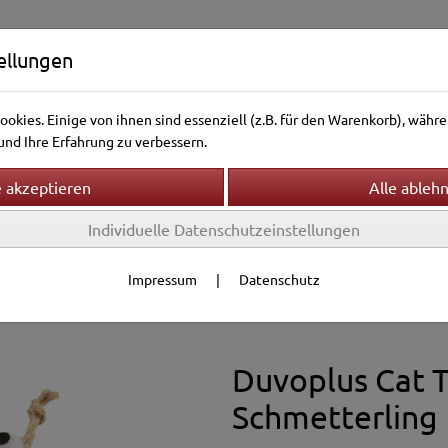
ellungen
okies. Einige von ihnen sind essenziell (z.B. für den Warenkorb), wäh
nd Ihre Erfahrung zu verbessern.
Individuelle Datenschutzeinstellungen
ntierwelt
Vogelwelt
Aquarienwelt
Terrarienwelt
ielzeug
Impressum
|
Datenschutz
ielzeug
Duvoplus Cat 
Schmetterling