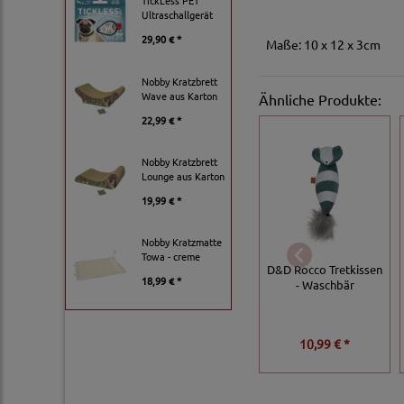
TickLess PET
Ultraschallgerät
29,90 € *
Maße: 10 x 12 x 3cm
Nobby Kratzbrett
Wave aus Karton
Ähnliche Produkte:
22,99 € *
Nobby Kratzbrett
Lounge aus Karton
19,99 € *
Nobby Kratzmatte
Towa - creme
D&D Rocco Tretkissen
18,99 € *
- Waschbär
10,99 € *