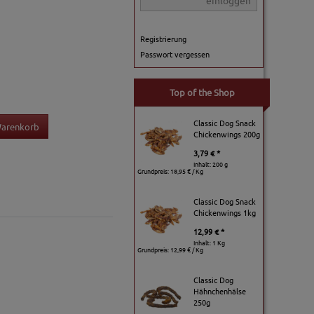
einloggen
Registrierung
Passwort vergessen
Top of the Shop
Classic Dog Snack
Warenkorb
Chickenwings 200g
3,79 € *
Inhalt: 200 g
Grundpreis:
18,95 € / Kg
Classic Dog Snack
Chickenwings 1kg
12,99 € *
Inhalt: 1 Kg
Grundpreis:
12,99 € / Kg
Classic Dog
Hähnchenhälse
250g