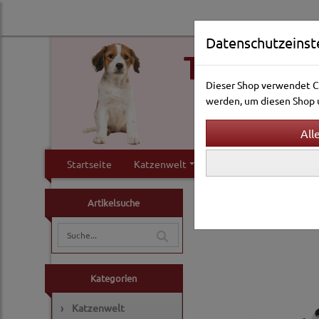
Datenschutzeinst
Dieser Shop verwendet Co
werden, um diesen Shop u
Startseite
Katzenwelt
Hundewelt
Klei
Katzenwelt
Katzensp
Artikelsuche
Catnip- & Baldrian-Sp
Kategorien
›
Katzenwelt