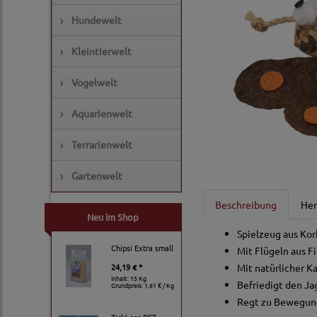
›
Hundewelt
›
Kleintierwelt
›
Vogelwelt
›
Aquarienwelt
›
Terrarienwelt
›
Gartenwelt
Beschreibung
Her
Neu im Shop
Spielzeug aus Kor
Chipsi Extra small
Mit Flügeln aus Fi
24,19 € *
Mit natürlicher K
Inhalt: 15 Kg
Befriedigt den Ja
Grundpreis:
1,61 € / Kg
Regt zu Bewegun