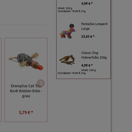
4,99 € *
Inhalt: 250 g
Grundpreis:
19,96 € / Kg
FantaZoo Leopard
Large
23,65 € *
Classic Dog
Hühnerfüße 250g
4,99 € *
Inhalt: 250 g
Grundpreis:
19,96 € / Kg
Duvoplus
Duvoplus Cat Toy
Trixie
Katzenminze Dos
Kork Knister-Ente -
Katzenspielzeug
30g
grau
Seepferdchen
3,99 € *
5,79 € *
2,99 € *
Grundpreis:
133,00 € / 