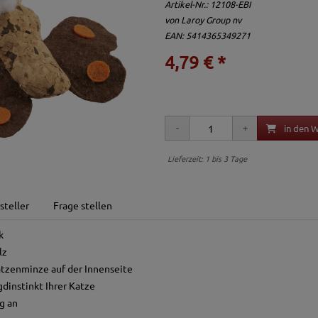
Artikel-Nr.:
12108-EBI
von
Laroy Group nv
EAN: 5414365349271
4,79 € *
in den 
Lieferzeit: 1 bis 3 Tage
steller
Frage stellen
k
lz
atzenminze auf der Innenseite
gdinstinkt Ihrer Katze
g an