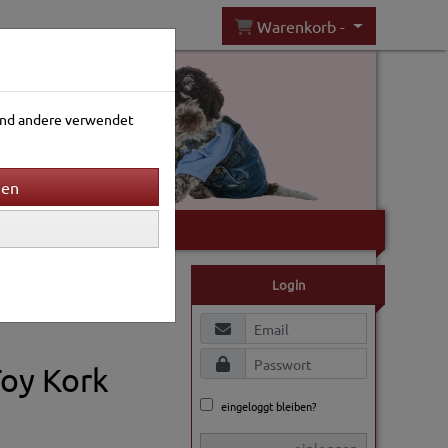
Warenkorb -
rend andere verwendet
Gartenwelt
Login
Toy Kork
eingeloggt bleiben?