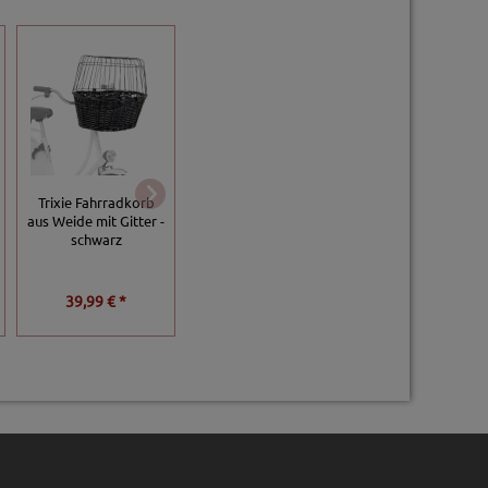
Trixie Fahrradkorb
Duvoplus
Karlie Flamingo
aus Weide mit Gitter -
Fahhradtasche für
Fahrrad Freilaufle
schwarz
Gepäckträger
Walky Dog
39,99 € *
52,99 € *
84,39 € *