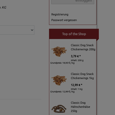
einloggen
. KG
Registrierung
Passwort vergessen
Top of the Shop
Classic Dog Snack
Chickenwings 200g
3,79 € *
Inhalt: 200 g
Grundpreis:
18,95 € / Kg
Classic Dog Snack
Chickenwings 1kg
12,99 € *
Inhalt: 1 Kg
Grundpreis:
12,99 € / Kg
Classic Dog
Hähnchenhälse
250g