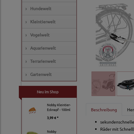
›
Hundewelt
›
Kleintierwelt
›
Vogelwelt
›
Aquarienwelt
›
Terrarienwelt
›
Gartenwelt
Neu im Shop
Nobby Kleintier-
Beschreibung
Her
Ecknapf - 100ml
3,99 € *
sekundenschneller
Räder mit Schnel
Nobby