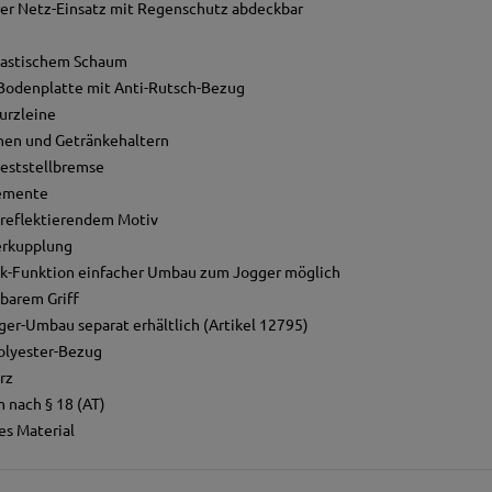
rer Netz-Einsatz mit Regenschutz abdeckbar
elastischem Schaum
odenplatte mit Anti-Rutsch-Bezug
Kurzleine
chen und Getränkehaltern
Feststellbremse
lemente
 reflektierendem Motiv
erkupplung
ick-Funktion einfacher Umbau zum Jogger möglich
barem Griff
er-Umbau separat erhältlich (Artikel 12795)
Polyester-Bezug
rz
 nach § 18 (AT)
s Material