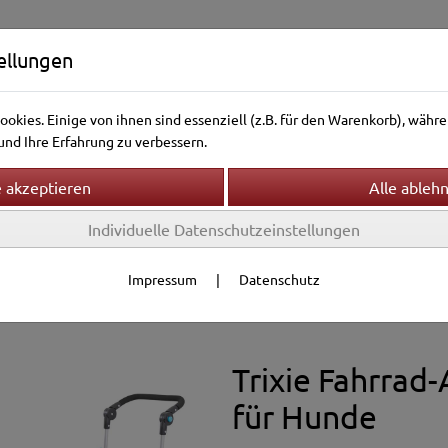
ellungen
okies. Einige von ihnen sind essenziell (z.B. für den Warenkorb), wäh
nd Ihre Erfahrung zu verbessern.
Individuelle Datenschutzeinstellungen
ntierwelt
Vogelwelt
Aquarienwelt
Terrarienwelt
ansport
Impressum
|
Datenschutz
ehör
Trixie Fahrrad
für Hunde