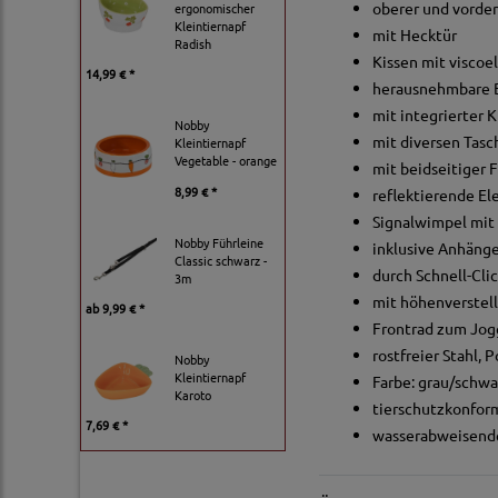
oberer und vorde
ergonomischer
Kleintiernapf
mit Hecktür
Radish
Kissen mit visco
14,99 € *
herausnehmbare B
mit integrierter 
Nobby
mit diversen Tas
Kleintiernapf
Vegetable - orange
mit beidseitiger 
8,99 € *
reflektierende E
Signalwimpel mit
Nobby Führleine
inklusive Anhäng
Classic schwarz -
durch Schnell-Cl
3m
mit höhenverstell
ab
9,99 € *
Frontrad zum Jogg
rostfreier Stahl, 
Nobby
Kleintiernapf
Farbe: grau/schwa
Karoto
tierschutzkonform
7,69 € *
wasserabweisende