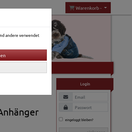
Warenkorb -
rend andere verwendet
Gartenwelt
Login
-Anhänger
eingeloggt bleiben?