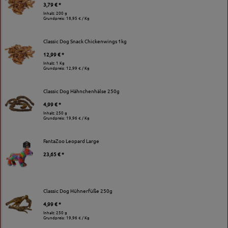
3,79 € *
Inhalt: 200 g
Grundpreis:
18,95 € / Kg
Classic Dog Snack Chickenwings 1kg
12,99 € *
Inhalt: 1 Kg
Grundpreis:
12,99 € / Kg
Classic Dog Hähnchenhälse 250g
4,99 € *
Inhalt: 250 g
Grundpreis:
19,96 € / Kg
FantaZoo Leopard Large
23,65 € *
Classic Dog Hühnerfüße 250g
4,99 € *
Inhalt: 250 g
Grundpreis:
19,96 € / Kg