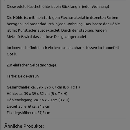
Diese edele Kuschelhöhle ist ein Blickfang in jeder Wohnung!
Die Höhle ist mit mehrfarbigem Flechtmaterial in dezenten Farben
bezogen und passt dadurch in jede Wohnung. Das innere der Höhle
ist mit Kunstleder ausgekleidet. Durch den stabilen, runden
Metallfuß wird das zeitlose Design abgerundet.
Im inneren befindet sich ein herrausnehmbares Kissen im Lammfell-
Optik.
Zur einfachen Selbstmontage.
Farbe: Beige-Braun
Gesamtmaße: ca. 39 x 39 x 67 cm (B x T x H)
Höhle: ca. 39 x 39 x 32 cm (B x T x H)
Höhleneingang: ca. 16 x 20 cm (B x H)
Liegefläche: Ø ca. 34,5 cm
Einstiegshöhe: ca. 37,5 cm
Ähnliche Produkte: