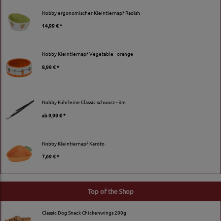
Nobby ergonomischer Kleintiernapf Radish
14,99 € *
Nobby Kleintiernapf Vegetable - orange
8,99 € *
Nobby Führleine Classic schwarz - 3m
ab
9,99 € *
Nobby Kleintiernapf Karoto
7,69 € *
Top of the Shop
Classic Dog Snack Chickenwings 200g