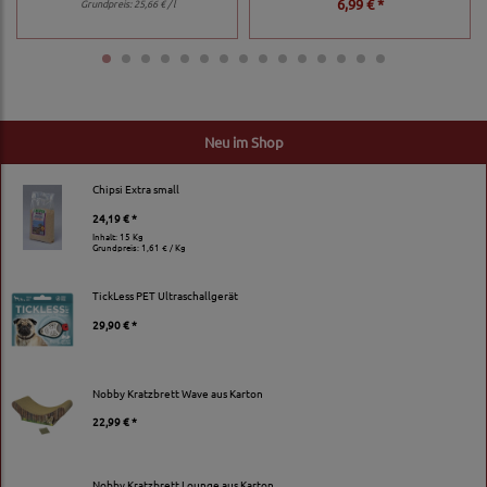
6,99 € *
Grundpreis:
25,66 € / l
Neu im Shop
Chipsi Extra small
24,19 € *
Inhalt: 15 Kg
Grundpreis:
1,61 € / Kg
TickLess PET Ultraschallgerät
29,90 € *
Nobby Kratzbrett Wave aus Karton
22,99 € *
Nobby Kratzbrett Lounge aus Karton