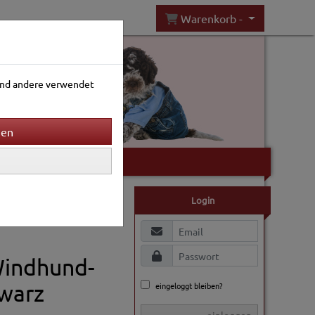
Warenkorb -
rend andere verwendet
Gartenwelt
Login
Windhund-
hwarz
eingeloggt bleiben?