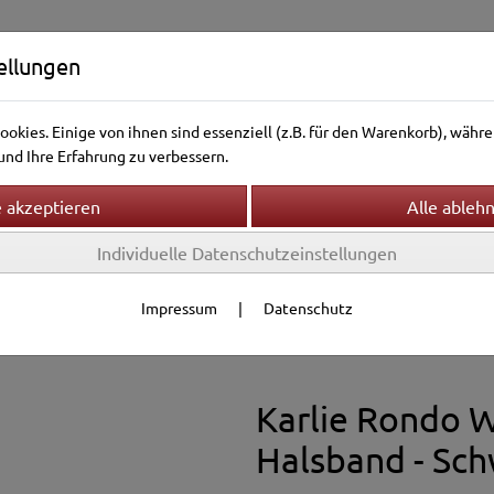
ellungen
okies. Einige von ihnen sind essenziell (z.B. für den Warenkorb), wäh
nd Ihre Erfahrung zu verbessern.
Individuelle Datenschutzeinstellungen
ntierwelt
Vogelwelt
Aquarienwelt
Terrarienwelt
r & Leinen
Halsbänder
Impressum
|
Datenschutz
Karlie Rondo 
Halsband - Sc