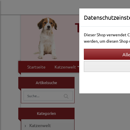
Datenschutzeinst
Dieser Shop verwendet Co
werden, um diesen Shop u
Startseite
Katzenwelt
Hundewelt
Klei
Hundewelt
Halsbände
Artikelsuche
Lederhalsbänder
Kategorien
›
Katzenwelt