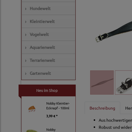
›
Hundewelt
›
Kleintierwelt
›
Vogelwelt
›
Aquarienwelt
›
Terrarienwelt
›
Gartenwelt
Neu im Shop
Nobby Kleintier-
Beschreibung
Her
Ecknapf - 100ml
3,99 € *
Aus hochwertigem 
Robust und wider
Nobby