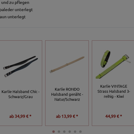
n und zu pflegen
aleder unterlegt
raun unterlegt
Karlie VINTAGE
Karlie RONDO
Strass Halsband 3-
Karlie Halsband Chic -
Halsband genäht -
reihig - Kiwi
Schwarz/Grau
Natur/Schwarz
ab
34,99 € *
ab
13,99 € *
44,99 € *