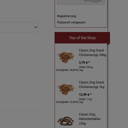
einloggen
Registrierung
Passwort vergessen
Top of the Shop
Classic Dog Snack
Chickenwings 200g
3,79 € *
Inhalt: 200 g
Grundpreis:
18,95 € / Kg
Classic Dog Snack
Chickenwings 1kg
12,99 € *
Inhalt: 1 Kg
Grundpreis:
12,99 € / Kg
Classic Dog
Hähnchenhälse
250g