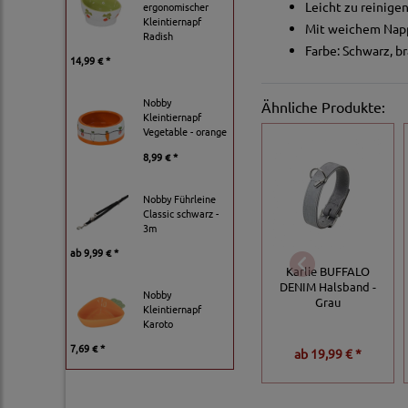
Leicht zu reinige
ergonomischer
Kleintiernapf
Mit weichem Napp
Radish
Farbe: Schwarz, b
14,99 € *
Nobby
Ähnliche Produkte:
Kleintiernapf
Vegetable - orange
8,99 € *
Nobby Führleine
Classic schwarz -
3m
ab
9,99 € *
Karlie BUFFALO
DENIM Halsband -
Nobby
Grau
Kleintiernapf
Karoto
7,69 € *
ab
19,99 € *