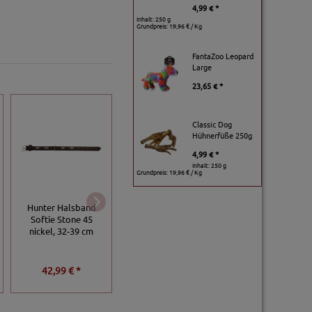
4,99 € *
Inhalt: 250 g
Grundpreis:
19,96 € / Kg
FantaZoo Leopard
Large
23,65 € *
Classic Dog
Hühnerfüße 250g
4,99 € *
Inhalt: 250 g
Grundpreis:
19,96 € / Kg
Karlie RONDO
Hunter Halsband
Karlie VINTAGE
Halsband mit
Softie Stone 45
Strass Halsband 4-
Zugentlastung -
nickel, 32-39 cm
reihig Kiwi - 65 cm
Natur, 70 cm
42,99 € *
69,00 € *
24,99 € *