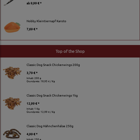
ab
9,99 € *
Nobby Kleintiernapf Karoto
7,69 € *
Top of the Shop
Classic Dog Snack Chickenwings 200g
3,79 € *
Inhalt: 200 g
Grundpreis:
18,95 € / Kg
Classic Dog Snack Chickenwings 1kg
12,99 € *
Inhalt: 1 Kg
Grundpreis:
12,99 € / Kg
Classic Dog Hähnchenhälse 250g
4,99 € *
Inhalt: 250 g