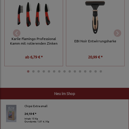
Karlie Flamingo Professional
EBI Noir Entwirrungsharke
Kamm mit rotierenden Zinken
ab
6,79 € *
20,99 € *
Neu im Shop
Chipsi Extra small
24,19 € *
Inhalt: 15 Kg
Grundpreis:
1,61 € / Kg