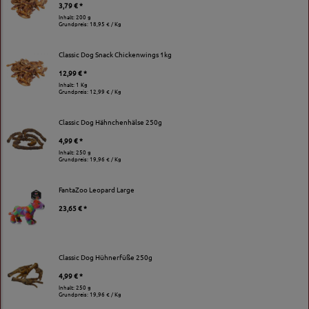
3,79 € *
Inhalt: 200 g
Grundpreis:
18,95 € / Kg
Classic Dog Snack Chickenwings 1kg
12,99 € *
Inhalt: 1 Kg
Grundpreis:
12,99 € / Kg
Classic Dog Hähnchenhälse 250g
4,99 € *
Inhalt: 250 g
Grundpreis:
19,96 € / Kg
FantaZoo Leopard Large
23,65 € *
Classic Dog Hühnerfüße 250g
4,99 € *
Inhalt: 250 g
Grundpreis:
19,96 € / Kg