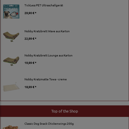
TickLess PET Ultraschallgerät
29,90 € *
Nobby Kratzbrett Wave aus Karton
22,99 € *
Nobby Kratzbrett Lounge aus Karton
19,99 € *
Nobby Kratzmatte Towa - creme
18,99 € *
Top of the Shop
Classic Dog Snack Chickenwings 200g