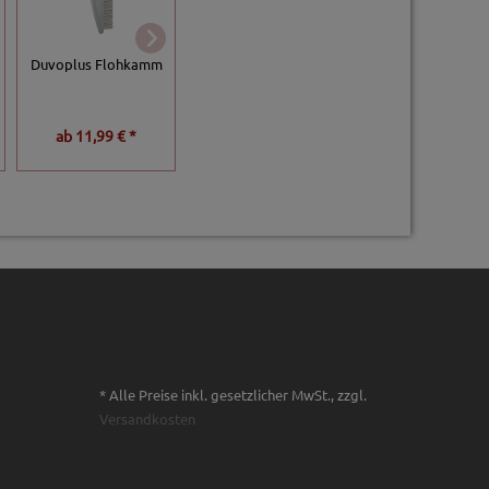
EBI Noir
EBI Noir
Duvoplus Flohkamm
Entwirrungskamm
Entfilzungsharke
mittlerer Abstan
ab
11,99 € *
30,99 € *
18,99 € *
* Alle Preise inkl. gesetzlicher MwSt., zzgl.
Versandkosten