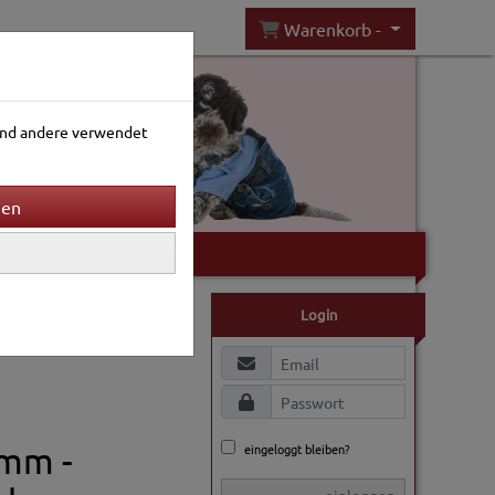
Warenkorb -
rend andere verwendet
Gartenwelt
Login
mm -
eingeloggt bleiben?