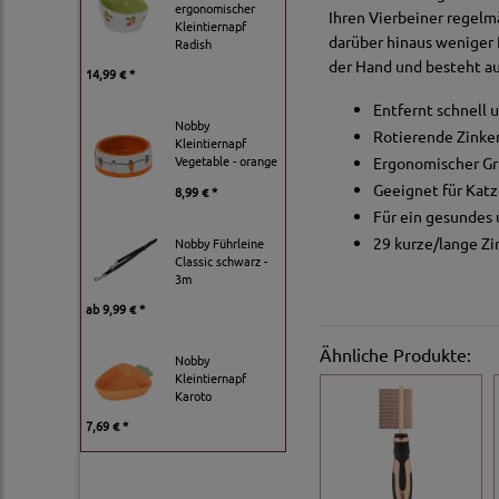
ergonomischer
Ihren Vierbeiner regelm
Kleintiernapf
darüber hinaus weniger 
Radish
der Hand und besteht a
14,99 € *
Entfernt schnell 
Nobby
Rotierende Zinke
Kleintiernapf
Vegetable - orange
Ergonomischer Gr
Geeignet für Kat
8,99 € *
Für ein gesundes 
29 kurze/lange Z
Nobby Führleine
Classic schwarz -
3m
ab
9,99 € *
Ähnliche Produkte:
Nobby
Kleintiernapf
Karoto
7,69 € *