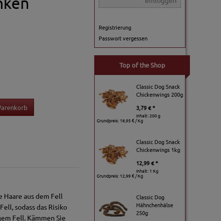
nken
einloggen
Registrierung
Passwort vergessen
Top of the Shop
Classic Dog Snack
Chickenwings 200g
Warenkorb
3,79 € *
Inhalt: 200 g
Grundpreis:
18,95 € / Kg
Classic Dog Snack
Chickenwings 1kg
12,99 € *
Inhalt: 1 Kg
Grundpreis:
12,99 € / Kg
e Haare aus dem Fell
Classic Dog
Hähnchenhälse
ell, sodass das Risiko
250g
gem Fell. Kämmen Sie