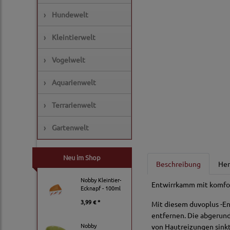
›
Hundewelt
›
Kleintierwelt
›
Vogelwelt
›
Aquarienwelt
›
Terrarienwelt
›
Gartenwelt
Neu im Shop
Beschreibung
Her
Nobby Kleintier-
Entwirrkamm mit komfor
Ecknapf - 100ml
3,99 € *
Mit diesem duvoplus -E
entfernen. Die abgerunde
Nobby
von Hautreizungen sink