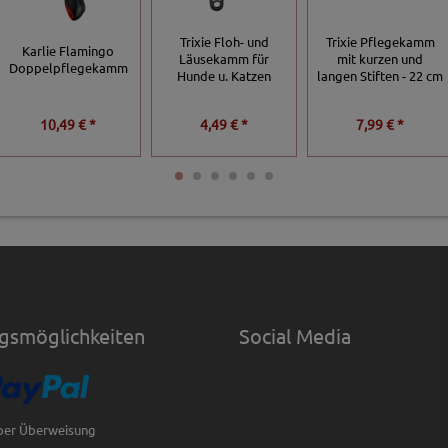
Trixie Floh- und
Trixie Pflegekamm
Karlie Flamingo
Läusekamm für
mit kurzen und
Doppelpflegekamm
Hunde u. Katzen
langen Stiften - 22 cm
10,49 € *
4,49 € *
7,99 € *
gsmöglichkeiten
Social Media
per Überweisung