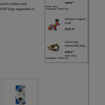
4,99 € *
sund zu halten und
Inhalt: 250 g
Griff liegt angenehm in
Grundpreis:
19,96 € / Kg
FantaZoo Leopard
Large
23,65 € *
Classic Dog
Hühnerfüße 250g
4,99 € *
Inhalt: 250 g
Grundpreis:
19,96 € / Kg