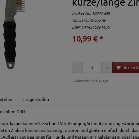
kurze/lange Zi
Artikel-Nr.:
10047-EBI
von
Laroy Group nv
EAN: 5414365261436
10,99 € *
in den 
Lieferzeit: 1 bis 3 Tage
steller
Frage stellen
tablem Griff
ntwirrkamm können Sie schnell Verfilzungen, Schmutz und abgestorben
ten Zinken können vollständig rotieren und gleiten einfach durch das F
t. Äußerst gut geeignet für Hunde und Katzen mit halblangem oder lan