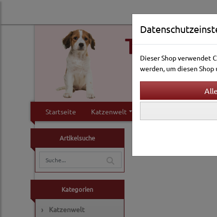
Datenschutzeinst
Dieser Shop verwendet Co
werden, um diesen Shop u
Startseite
Katzenwelt
Hundewelt
Klei
Hundewelt
Pflege & 
Artikelsuche
Fellkämme
Kategorien
›
Katzenwelt