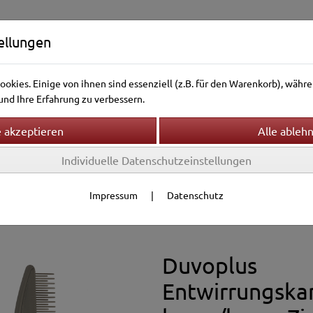
ellungen
okies. Einige von ihnen sind essenziell (z.B. für den Warenkorb), wäh
nd Ihre Erfahrung zu verbessern.
Individuelle Datenschutzeinstellungen
ntierwelt
Vogelwelt
Aquarienwelt
Terrarienwelt
Gesundheit
Fellpflege
Impressum
|
Datenschutz
Duvoplus
Entwirrungska