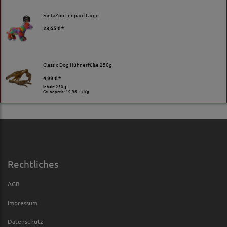
FantaZoo Leopard Large
23,65 € *
Classic Dog Hühnerfüße 250g
4,99 € *
Inhalt: 250 g
Grundpreis:
19,96 € / Kg
Rechtliches
AGB
Impressum
Datenschutz