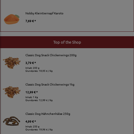
Nobby Kleintiernapf Karoto
7,69 € *
Top of the Shop
Classic Dog Snack Chickenwings 200g
3,79 € *
Inhalt: 200 g
Grundpreis:
18,95 € / Kg
Classic Dog Snack Chickenwings 1kg
12,99 € *
Inhalt: 1 Kg
Grundpreis:
12,99 € / Kg
Classic Dog Hähnchenhälse 250g
4,99 € *
Inhalt: 250 g
Grundpreis:
19,96 € / Kg