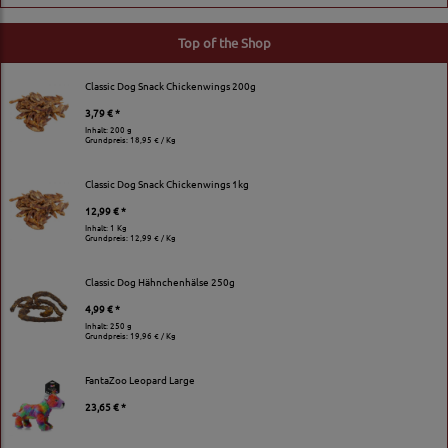
Top of the Shop
Classic Dog Snack Chickenwings 200g
3,79 € *
Inhalt: 200 g
Grundpreis:
18,95 € / Kg
Classic Dog Snack Chickenwings 1kg
12,99 € *
Inhalt: 1 Kg
Grundpreis:
12,99 € / Kg
Classic Dog Hähnchenhälse 250g
4,99 € *
Inhalt: 250 g
Grundpreis:
19,96 € / Kg
FantaZoo Leopard Large
23,65 € *