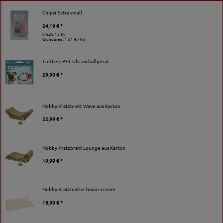
Chipsi Extra small
24,19 € *
Inhalt: 15 Kg
Grundpreis:
1,61 € / Kg
TickLess PET Ultraschallgerät
29,90 € *
Nobby Kratzbrett Wave aus Karton
22,99 € *
Nobby Kratzbrett Lounge aus Karton
19,99 € *
Nobby Kratzmatte Towa - creme
18,99 € *