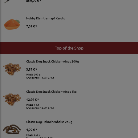
ab
9,99 € *
Nobby Kleintiernapf Karoto
7,69 € *
Top of the Shop
Classic Dog Snack Chickenwings 200g
3,79 € *
Inhalt: 200 g
Grundpreis:
18,95 € / Kg
Classic Dog Snack Chickenwings 1kg
12,99 € *
Inhalt: 1 Kg
Grundpreis:
12,99 € / Kg
Classic Dog Hähnchenhälse 250g
4,99 € *
Inhalt: 250 g
Grundpreis:
19,96 € / Kg