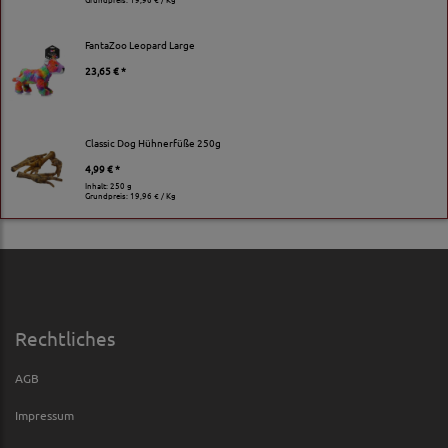
FantaZoo Leopard Large
23,65 € *
Classic Dog Hühnerfüße 250g
4,99 € *
Inhalt: 250 g
Grundpreis:
19,96 € / Kg
Rechtliches
AGB
Impressum