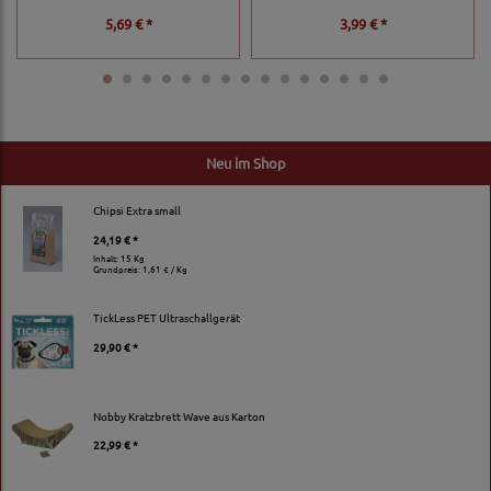
5,69 € *
3,99 € *
Neu im Shop
Chipsi Extra small
24,19 € *
Inhalt: 15 Kg
Grundpreis:
1,61 € / Kg
TickLess PET Ultraschallgerät
29,90 € *
Nobby Kratzbrett Wave aus Karton
22,99 € *