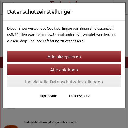
Datenschutzeinstellungen
Dieser Shop verwendet Cookies. Einige von ihnen sind essenziell
(z.B. für den Warenkorb), während andere verwendet werden, um
Es wurden leider keine Produkte gefunden.
diesen Shop und Ihre Erfahrung zu verbessern.
Neu im Shop
Nobby Kleintier-Ecknapf - 100ml
Individuelle Datenschutzeinstellungen
3,99 € *
Impressum
|
Datenschutz
Nobby ergonomischer Kleintiernapf Radish
14,99 € *
Nobby Kleintiernapf Vegetable - orange