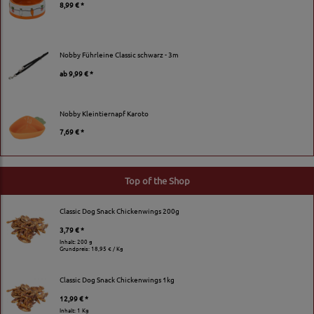
8,99 € *
Nobby Führleine Classic schwarz - 3m
ab
9,99 € *
Nobby Kleintiernapf Karoto
7,69 € *
Top of the Shop
Classic Dog Snack Chickenwings 200g
3,79 € *
Inhalt: 200 g
Grundpreis:
18,95 € / Kg
Classic Dog Snack Chickenwings 1kg
12,99 € *
Inhalt: 1 Kg