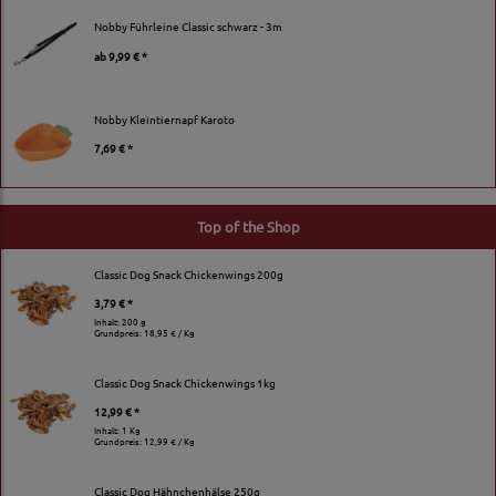
Nobby Führleine Classic schwarz - 3m
ab
9,99 € *
Nobby Kleintiernapf Karoto
7,69 € *
Top of the Shop
Classic Dog Snack Chickenwings 200g
3,79 € *
Inhalt: 200 g
Grundpreis:
18,95 € / Kg
Classic Dog Snack Chickenwings 1kg
12,99 € *
Inhalt: 1 Kg
Grundpreis:
12,99 € / Kg
Classic Dog Hähnchenhälse 250g