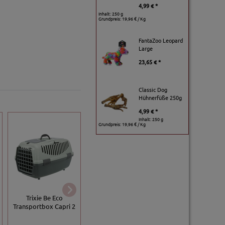
4,99 € *
Inhalt: 250 g
Grundpreis:
19,96 € / Kg
FantaZoo Leopard
Large
23,65 € *
Classic Dog
Hühnerfüße 250g
4,99 € *
Inhalt: 250 g
Grundpreis:
19,96 € / Kg
Savic Transportb
Trixie Be Eco
EBI Transportbox
Discovery 1 -
Transportbox Capri 2
Adventurer - Grün
weiß/grau