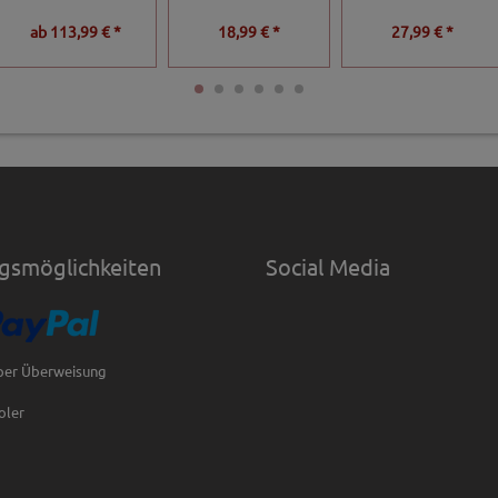
ab
113,99 € *
18,99 € *
27,99 € *
gsmöglichkeiten
Social Media
per Überweisung
oler