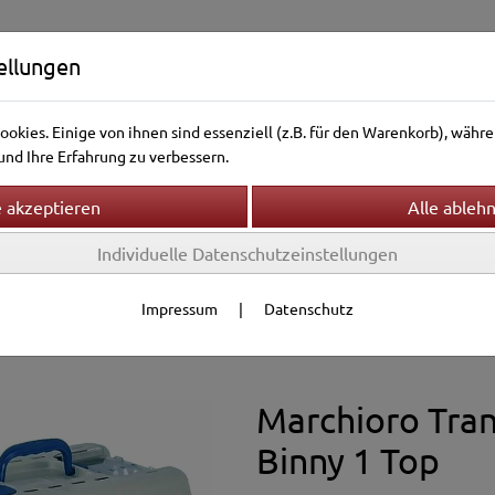
ellungen
okies. Einige von ihnen sind essenziell (z.B. für den Warenkorb), wäh
nd Ihre Erfahrung zu verbessern.
Individuelle Datenschutzeinstellungen
ntierwelt
Vogelwelt
Aquarienwelt
Terrarienwelt
nsport & Reise
Impressum
|
Datenschutz
n
Marchioro Tra
Binny 1 Top