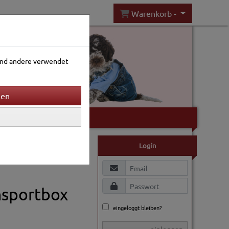
Warenkorb -
rend andere verwendet
Gartenwelt
Login
nsportbox
eingeloggt bleiben?