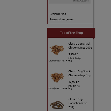
einloggen
Registrierung
Passwort vergessen
Top of the Shop
Classic Dog Snack
Chickenwings 200g
3,79 € *
Inhalt: 200 g
Grundpreis:
18,95 € / Kg
Classic Dog Snack
Chickenwings 1kg
12,99 € *
Inhalt: 1 Kg
Grundpreis:
12,99 € / Kg
Classic Dog
Hähnchenhälse
250g