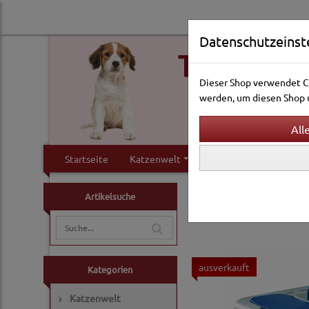
Datenschutzeinst
Dieser Shop verwendet Co
werden, um diesen Shop u
Startseite
Katzenwelt
Hundewelt
Klei
Katzenwelt
Katzentra
Artikelsuche
Katzentransportboxe
ausverkauft
Kategorien
›
Katzenwelt