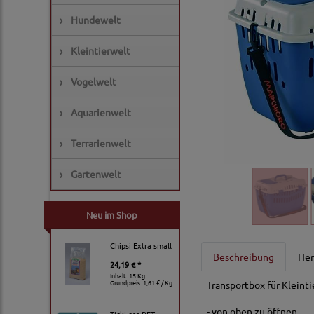
›
Hundewelt
›
Kleintierwelt
›
Vogelwelt
›
Aquarienwelt
›
Terrarienwelt
›
Gartenwelt
Neu im Shop
Chipsi Extra small
Beschreibung
Her
24,19 € *
Inhalt: 15 Kg
Grundpreis:
1,61 € / Kg
Transportbox für Kleint
- von oben zu öffnen