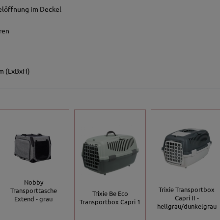
helöffnung im Deckel
ren
cm (LxBxH)
Nobby
Trixie Transportbox
Transporttasche
Trixie Be Eco
Capri II -
Extend - grau
Transportbox Capri 1
hellgrau/dunkelgrau