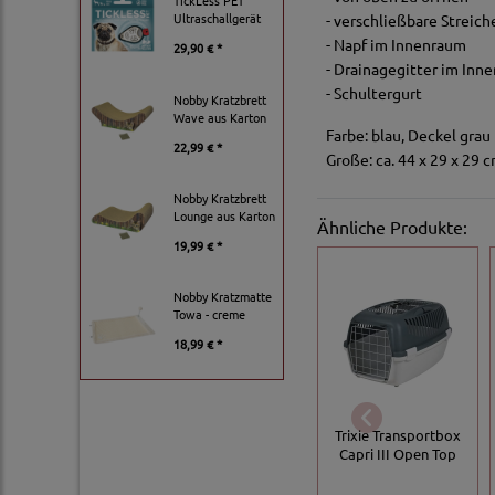
TickLess PET
Ultraschallgerät
- verschließbare Streic
- Napf im Innenraum
29,90 € *
- Drainagegitter im Inne
- Schultergurt
Nobby Kratzbrett
Wave aus Karton
Farbe: blau, Deckel grau
22,99 € *
Große: ca. 44 x 29 x 29 
Nobby Kratzbrett
Lounge aus Karton
Ähnliche Produkte:
19,99 € *
Nobby Kratzmatte
Towa - creme
18,99 € *
Trixie Transportbox
Capri III Open Top