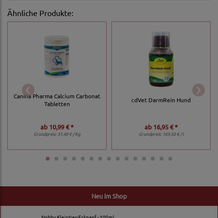
Ähnliche Produkte:
Canina Pharma Calcium Carbonat
cdVet DarmRein Hund
Tabletten
ab
10,99 € *
ab
16,95 € *
Grundpreis:
31,40 € / Kg
Grundpreis:
169,50 € / l
Neu im Shop
Nobby Kleintier-Ecknapf - 100ml