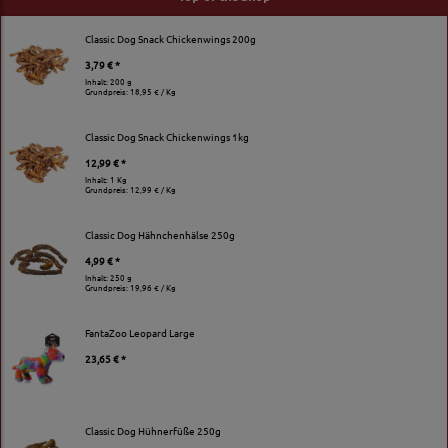
Classic Dog Snack Chickenwings 200g
3,79 € *
Inhalt: 200 g
Grundpreis:
18,95 € / Kg
Classic Dog Snack Chickenwings 1kg
12,99 € *
Inhalt: 1 Kg
Grundpreis:
12,99 € / Kg
Classic Dog Hähnchenhälse 250g
4,99 € *
Inhalt: 250 g
Grundpreis:
19,96 € / Kg
FantaZoo Leopard Large
23,65 € *
Classic Dog Hühnerfüße 250g