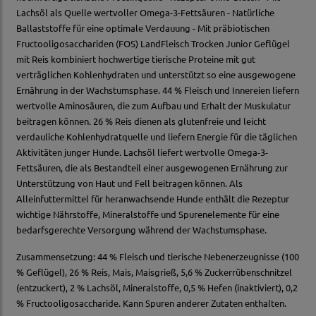
Lachsöl als Quelle wertvoller Omega-3-Fettsäuren - Natürliche
Ballaststoffe für eine optimale Verdauung - Mit präbiotischen
Fructooligosacchariden (FOS) LandFleisch Trocken Junior Geflügel
mit Reis kombiniert hochwertige tierische Proteine mit gut
verträglichen Kohlenhydraten und unterstützt so eine ausgewogene
Ernährung in der Wachstumsphase. 44 % Fleisch und Innereien liefern
wertvolle Aminosäuren, die zum Aufbau und Erhalt der Muskulatur
beitragen können. 26 % Reis dienen als glutenfreie und leicht
verdauliche Kohlenhydratquelle und liefern Energie für die täglichen
Aktivitäten junger Hunde. Lachsöl liefert wertvolle Omega-3-
Fettsäuren, die als Bestandteil einer ausgewogenen Ernährung zur
Unterstützung von Haut und Fell beitragen können. Als
Alleinfuttermittel für heranwachsende Hunde enthält die Rezeptur
wichtige Nährstoffe, Mineralstoffe und Spurenelemente für eine
bedarfsgerechte Versorgung während der Wachstumsphase.
Zusammensetzung: 44 % Fleisch und tierische Nebenerzeugnisse (100
% Geflügel), 26 % Reis, Mais, Maisgrieß, 5,6 % Zuckerrübenschnitzel
(entzuckert), 2 % Lachsöl, Mineralstoffe, 0,5 % Hefen (inaktiviert), 0,2
% Fructooligosaccharide. Kann Spuren anderer Zutaten enthalten.