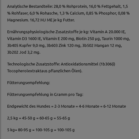
Analytische Bestandteile: 28,0 % Rohprotein, 16,0 % Fettgehalt, 1,5
% Rohfaser, 6,0 % Rohasche, 1,3 % Calcium, 0,85 % Phosphor, 0,08 %
Magnesium. 16,72 MJ ME je kg Futter.
Ernährungsphysiologische Zusatzstoffe je kg: Vitamin A 20.000 IE,
Vitamin D3 1600 IE, Vitamin E 200 mg, Biotin 250 µg, Taurin 1000 mg,
3b405 Kupfer 9,0 mg, 3b603 Zink 120 mg, 3b502 Mangan 12 mg,
3b202 Jod 3,2 mg.
Technologische Zusatzstoffe: Antioxidationsmittel (1b306(i)
Tocopherolextraktaus pflanzlichen Ölen).
Fütterungsempfehlung:
Fütterungsempfehlung in Gramm pro Tag:
Endgewicht des Hundes = 2-3 Monate = 4-6 Monate = 6-12 Monate
2,5 kg = 45-50 g = 60-65 g = 55-65 g
5 kg= 80-95 g = 100-105 g = 100-105 g