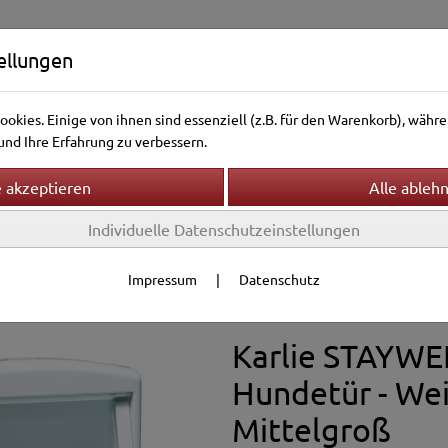
ellungen
okies. Einige von ihnen sind essenziell (z.B. für den Warenkorb), wäh
nd Ihre Erfahrung zu verbessern.
Individuelle Datenschutzeinstellungen
ntierwelt
Vogelwelt
Aquarienwelt
Terrarienwelt
f
Hundetüren
Impressum
|
Datenschutz
Karlie STAYWE
Hundetür - Wei
Mittelgroß