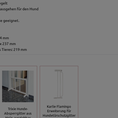
egelt
erausgehen für den Hund
e geeignet.
94 mm
1 x 237 mm
s Tieres: 219 mm
Karlie Flamingo
Trixie Hunde-
Erweiterung für
Absperrgitter aus
Hundetürschutzgitter
Holz, ausziehbar