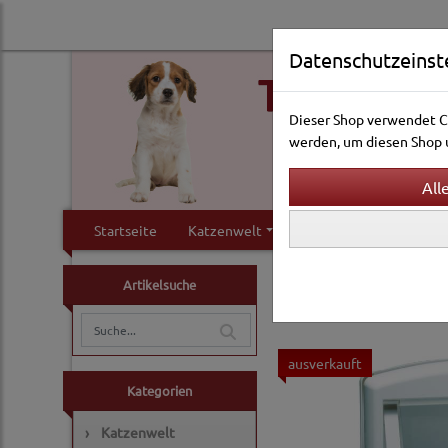
Datenschutzeinst
Dieser Shop verwendet Co
werden, um diesen Shop u
Startseite
Katzenwelt
Hundewelt
Klei
Hundewelt
Haus & Ho
Artikelsuche
ausverkauft
Kategorien
›
Katzenwelt