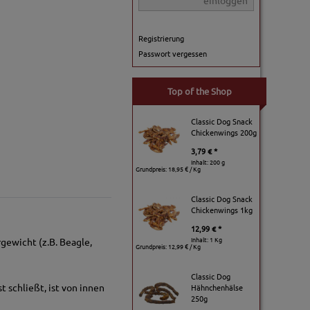
einloggen
Registrierung
Passwort vergessen
Top of the Shop
Classic Dog Snack
Chickenwings 200g
3,79 € *
Inhalt: 200 g
Grundpreis:
18,95 € / Kg
Classic Dog Snack
Chickenwings 1kg
12,99 € *
Inhalt: 1 Kg
gewicht (z.B. Beagle,
Grundpreis:
12,99 € / Kg
Classic Dog
 schließt, ist von innen
Hähnchenhälse
250g