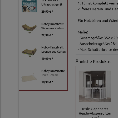
TickLess PET
1. Tür ist komplett verri
Ultraschallgerät
2. freies Herein- und H
29,90 € *
Für Holztüren und Wänd
Nobby Kratzbrett
Wave aus Karton
Maße:
22,99 € *
- Gesamtgröße: 352 x 2
- Ausschnittsgröße: 28
Nobby Kratzbrett
- Max. Schulterbreite de
Lounge aus Karton
19,99 € *
Ähnliche Produkte:
Nobby Kratzmatte
Towa - creme
18,99 € *
Trixie klappbares
Hunde-Absperrgitter
- Groß