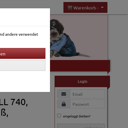
Warenkorb -
rend andere verwendet
Gartenwelt
Login
LL 740,
ß,
eingeloggt bleiben?