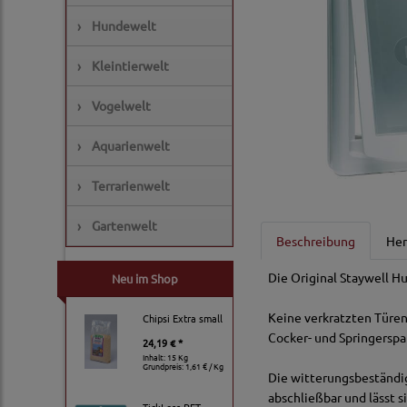
›
Hundewelt
›
Kleintierwelt
›
Vogelwelt
›
Aquarienwelt
›
Terrarienwelt
›
Gartenwelt
Beschreibung
Her
Die Original Staywell Hu
Neu im Shop
Keine verkratzten Türen
Chipsi Extra small
Cocker- und Springerspan
24,19 € *
Inhalt: 15 Kg
Grundpreis:
1,61 € / Kg
Die witterungsbeständige
abschließbar und lässt s