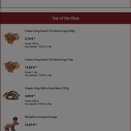
Top of the Shop
Classic Dog Snack Chickenwings 200g
3,79 € *
Inhalt: 200 g
Grundpreis:
18,95 € / Kg
Classic Dog Snack Chickenwings 1kg
12,99 € *
Inhalt: 1 Kg
Grundpreis:
12,99 € / Kg
Classic Dog Hähnchenhälse 250g
4,99 € *
Inhalt: 250 g
Grundpreis:
19,96 € / Kg
FantaZoo Leopard Large
23,65 € *