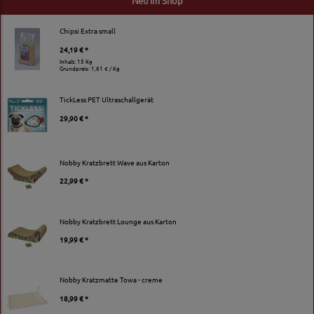
Neu im Shop
Chipsi Extra small
24,19 € *
Inhalt: 15 Kg
Grundpreis:
1,61 € / Kg
TickLess PET Ultraschallgerät
29,90 € *
Nobby Kratzbrett Wave aus Karton
22,99 € *
Nobby Kratzbrett Lounge aus Karton
19,99 € *
Nobby Kratzmatte Towa - creme
18,99 € *