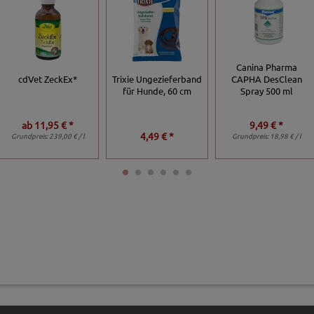
Canina Pharma
Trixie Ungezieferband
cdVet ZeckEx*
CAPHA DesClean
für Hunde, 60 cm
Spray 500 ml
ab
11,95 € *
9,49 € *
4,49 € *
Grundpreis:
239,00 € / l
Grundpreis:
18,98 € / l