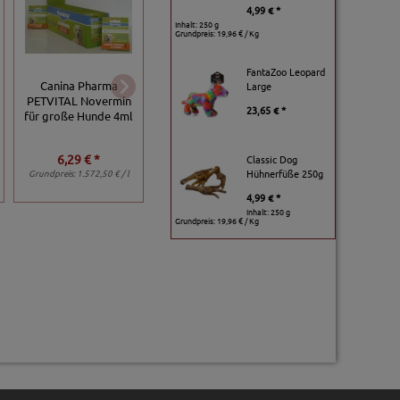
4,99 € *
Inhalt: 250 g
Grundpreis:
19,96 € / Kg
FantaZoo Leopard
Canina Pharma
Large
cdVet MilbenEx*
Trixie Zecken-Stift 
PETVITAL Novermin
Ohrreiniger 20 ml
23,65 € *
LED-Licht
für große Hunde 4ml
6,29 € *
14,95 € *
Classic Dog
6,99 € *
Hühnerfüße 250g
Grundpreis:
1.572,50 € / l
Grundpreis:
747,50 € / l
4,99 € *
Inhalt: 250 g
Grundpreis:
19,96 € / Kg