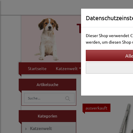
Datenschutzeinst
Dieser Shop verwendet Co
werden, um diesen Shop u
Startseite
Katzenwelt
Hundewelt
Klei
Katzenwelt
Pflege & 
Artikelsuche
ausverkauft
Kategorien
›
Katzenwelt