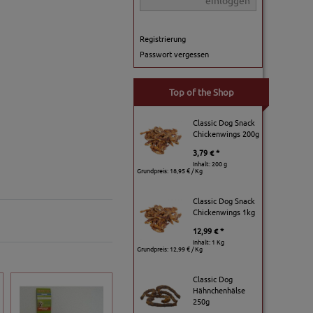
einloggen
Registrierung
Passwort vergessen
Top of the Shop
Classic Dog Snack
Chickenwings 200g
3,79 € *
Inhalt: 200 g
Grundpreis:
18,95 € / Kg
Classic Dog Snack
Chickenwings 1kg
12,99 € *
Inhalt: 1 Kg
Grundpreis:
12,99 € / Kg
Classic Dog
Hähnchenhälse
250g