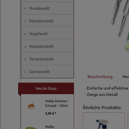
›
Hundewelt
›
Kleintierwelt
›
Vogelwelt
›
Aquarienwelt
›
Terrarienwelt
›
Gartenwelt
Beschreibung
Her
- Einfache und effektiv
Neu im Shop
- Zange aus Metall
Nobby Kleintier-
Ecknapf - 100ml
Ähnliche Produkte:
3,99 € *
Nobby