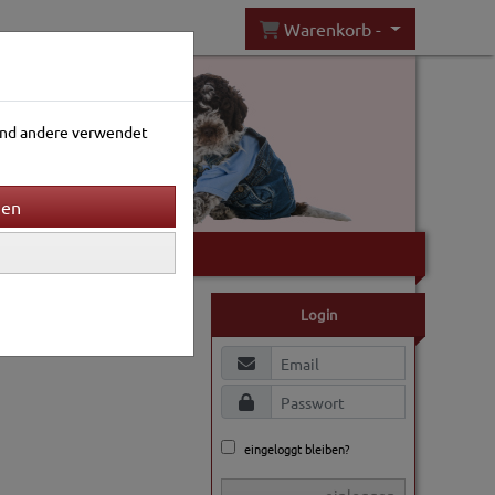
Warenkorb -
rend andere verwendet
Gartenwelt
Login
eingeloggt bleiben?