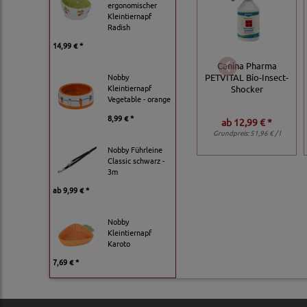
ergonomischer
Kleintiernapf
Radish
14,99 € *
Canina Pharma
Nobby
PETVITAL Bio-Insect-
Kleintiernapf
Shocker
Vegetable - orange
8,99 € *
ab
12,99 € *
Grundpreis:
51,96 € / l
Nobby Führleine
Classic schwarz -
3m
ab
9,99 € *
Nobby
Kleintiernapf
Karoto
7,69 € *