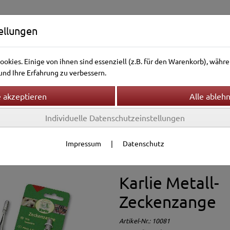
ellungen
okies. Einige von ihnen sind essenziell (z.B. für den Warenkorb), wäh
nd Ihre Erfahrung zu verbessern.
Individuelle Datenschutzeinstellungen
ntierwelt
Vogelwelt
Aquarienwelt
Terrarienwelt
Gesundheit
Ungeziefer-Schutz
Impressum
|
Datenschutz
Karlie Metall-
Zeckenzange
Artikel-Nr.:
10081