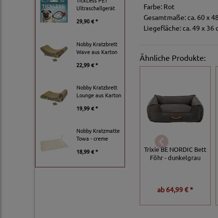
TickLess PET
Farbe: Rot
Ultraschallgerät
Gesamtmaße: ca. 60 x 4
29,90 € *
Liegefläche: ca. 49 x 36
Nobby Kratzbrett
Wave aus Karton
Ähnliche Produkte:
22,99 € *
Nobby Kratzbrett
Lounge aus Karton
19,99 € *
Nobby Kratzmatte
Towa - creme
Trixie BE NORDIC Bett
18,99 € *
Föhr - dunkelgrau
ab
64,99 € *