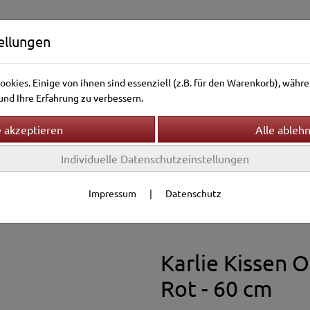
ellungen
okies. Einige von ihnen sind essenziell (z.B. für den Warenkorb), wäh
nd Ihre Erfahrung zu verbessern.
Individuelle Datenschutzeinstellungen
ntierwelt
Vogelwelt
Aquarienwelt
Terrarienwelt
Körbe
Impressum
|
Datenschutz
ekissen
Karlie Kissen 
Rot - 60 cm