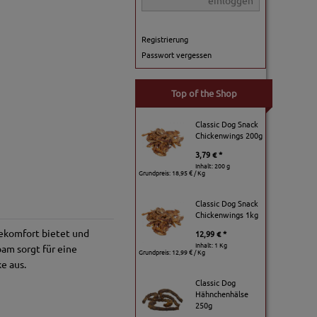
einloggen
Registrierung
Passwort vergessen
Top of the Shop
Classic Dog Snack
Chickenwings 200g
3,79 € *
Inhalt: 200 g
Grundpreis:
18,95 € / Kg
Classic Dog Snack
Chickenwings 1kg
gekomfort bietet und
12,99 € *
Inhalt: 1 Kg
am sorgt für eine
Grundpreis:
12,99 € / Kg
e aus.
Classic Dog
Hähnchenhälse
250g