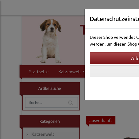
Datenschutzeinst
Dieser Shop verwendet Co
werden, um diesen Shop u
Startseite
Katzenwelt
Hundewelt
Klei
Hundewelt
Betten & 
Artikelsuche
Hundebetten & Hund
ausverkauft
Kategorien
›
Katzenwelt