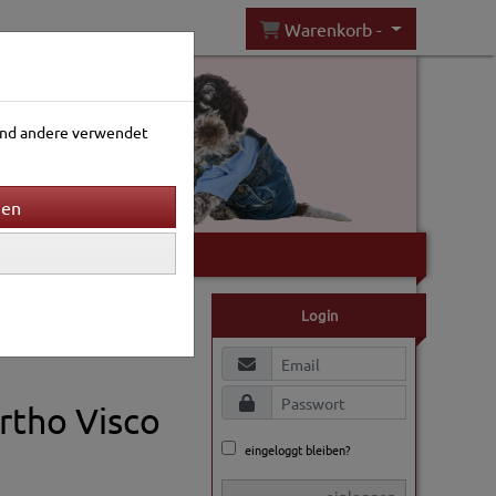
Warenkorb -
rend andere verwendet
Gartenwelt
Login
Ortho Visco
eingeloggt bleiben?