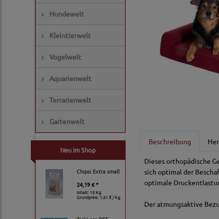
›
Hundewelt
›
Kleintierwelt
›
Vogelwelt
›
Aquarienwelt
›
Terrarienwelt
›
Gartenwelt
Beschreibung
Her
Neu im Shop
Dieses orthopädische Ge
Chipsi Extra small
sich optimal der Bescha
optimale Druckentlastun
24,19 € *
Inhalt: 15 Kg
Grundpreis:
1,61 € / Kg
Der atmungsaktive Bezug