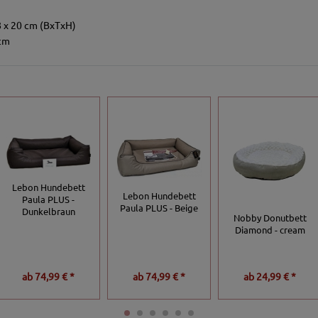
8 x 20 cm (BxTxH)
 cm
Lebon Hundebett
Lebon Hundebett
Paula PLUS -
Paula PLUS - Beige
Dunkelbraun
Nobby Donutbett
Diamond - cream
ab
74,99 € *
ab
74,99 € *
ab
24,99 € *