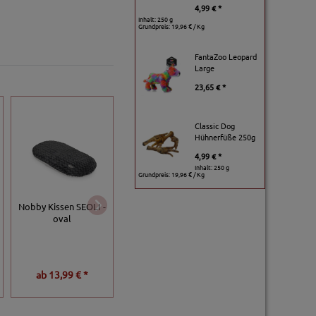
4,99 € *
Inhalt: 250 g
Grundpreis:
19,96 € / Kg
FantaZoo Leopard
Large
23,65 € *
Classic Dog
Hühnerfüße 250g
4,99 € *
Inhalt: 250 g
Grundpreis:
19,96 € / Kg
QUAPAS!
selbstkühlendes
Nobby Kissen SEOLI -
Hundebett
Lebon Hundebet
oval
Bruno - Schwarz
ab
13,99 € *
37,95 € *
ab
73,99 € *